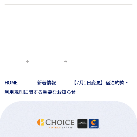
02月(4)
06月(5)
10月(2)
03月(12)
07月(7)
06月(6)
04月(3)
07月(4)
01月(1)
01月(4)
05月(3)
09月(3)
02月(7)
06月(8)
03月(5)
06月(9)
04月(9)
06月(1)
01月(13)
05月(4)
02月(8)
05月(7)
03月(6)
04月(5)
04月(4)
01月(5)
04月(9)
02月(8)
03月(8)
03月(10)
03月(6)
01月(4)
02月(1)
02月(6)
02月(1)
01月(2)
HOME
新着情報
【7月1日変更】宿泊約款・
01月(3)
利用規則に関する重要なお知らせ