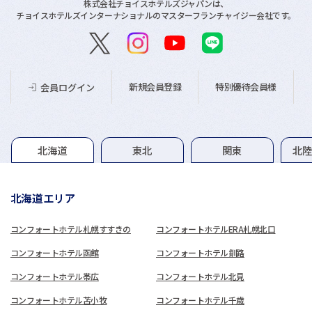
株式会社チョイスホテルズジャパンは、
チョイスホテルズインターナショナルのマスターフランチャイジー会社です。
新規会員登録
特別優待会員様
会員ログイン
グループホテル一覧
北海道
東北
関東
北
北海道エリア
コンフォートホテル札幌すすきの
コンフォートホテルERA札幌北口
コンフォートホテル函館
コンフォートホテル釧路
コンフォートホテル帯広
コンフォートホテル北見
コンフォートホテル苫小牧
コンフォートホテル千歳