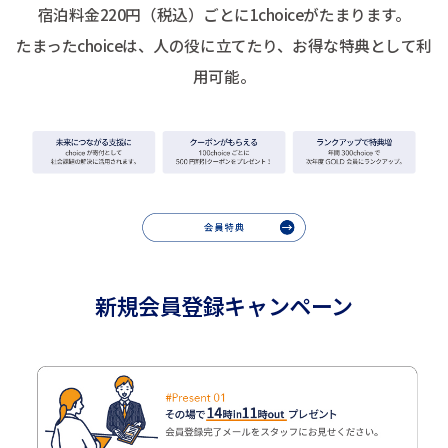
宿泊料金220円（税込）ごとに1choiceがたまります。
たまったchoiceは、人の役に立てたり、お得な特典として利
用可能。
新規会員登録キャンペーン