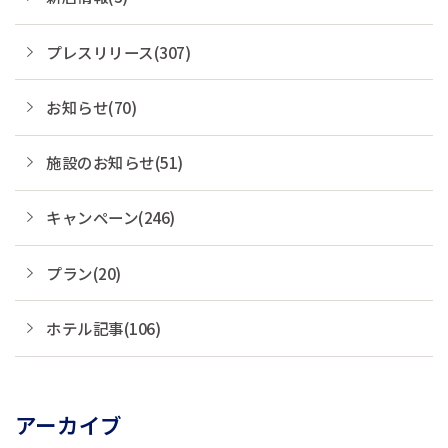
プレスリリース(307)
お知らせ(70)
施設のお知らせ(51)
キャンペーン(246)
プラン(20)
ホテル記事(106)
アーカイブ