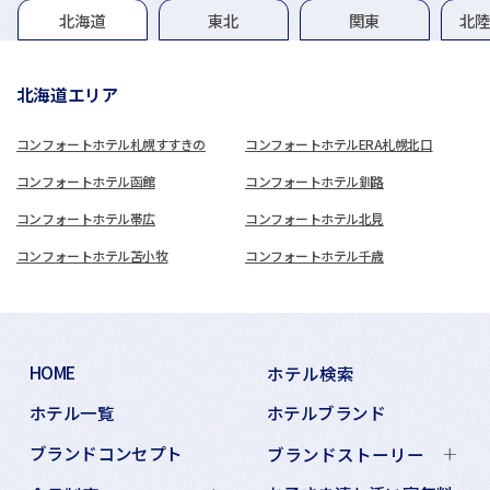
グループホテル一覧
北海道
東北
関東
北
北海道エリア
コンフォートホテル札幌すすきの
コンフォートホテルERA札幌北口
コンフォートホテル函館
コンフォートホテル釧路
コンフォートホテル帯広
コンフォートホテル北見
コンフォートホテル苫小牧
コンフォートホテル千歳
HOME
ホテル検索
ホテル一覧
ホテルブランド
ブランドコンセプト
ブランドストーリー