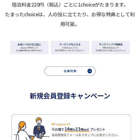
宿泊料金220円（税込）ごとに1choiceがたまります。
たまったchoiceは、人の役に立てたり、お得な特典として利
用可能。
新規会員登録キャンペーン