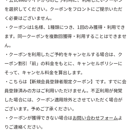
を選択してください。クーポンをフロントにご提示いただ
く必要はございません。
・クーポンは1名様、1種類につき、1回のみ獲得・利用でき
ます。同一クーポンを複数回獲得・利用することはできませ
ん。
・クーポンを利用したご予約をキャンセルする場合は、ク
ーポン割引「前」の料金をもとに、キャンセルポリシーに
そって、キャンセル料金を算出します。
・こちらは【新規会員登録者限定クーポン】です。すでに会
員登録済みの方はご利用いただけません。不正利用が発覚
した場合には、クーポン適用除外とさせていただく場合が
ございます。予めご了承ください。
・クーポンが獲得できない場合は
お問い合わせフォーム
よ
りご連絡ください。