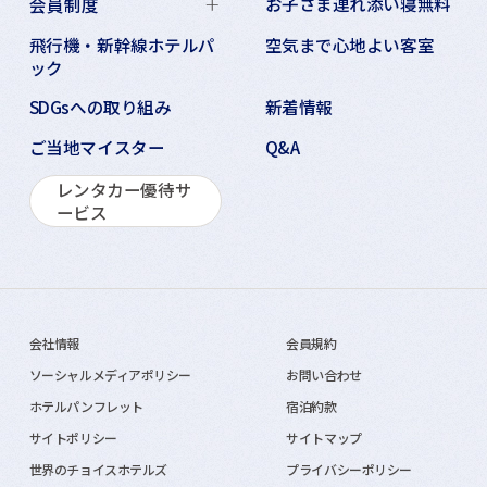
お子さま連れ添い寝無料
会員制度
飛行機・新幹線ホテルパ
空気まで心地よい客室
ック
SDGsへの取り組み
新着情報
ご当地マイスター
Q&A
レンタカー優待サ
ービス
会社情報
会員規約
ソーシャルメディアポリシー
お問い合わせ
ホテルパンフレット
宿泊約款
サイトポリシー
サイトマップ
世界のチョイスホテルズ
プライバシーポリシー