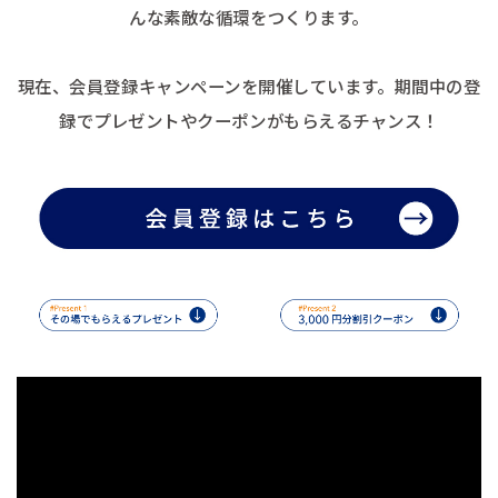
んな素敵な循環をつくります。
現在、会員登録キャンペーンを開催しています。期間中の登
録でプレゼントやクーポンがもらえるチャンス！