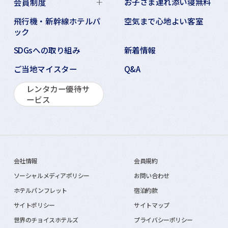
お子さま連れ添い寝無料
会員制度
飛行機・新幹線ホテルパ
空気まで心地よい客室
ック
SDGsへの取り組み
新着情報
ご当地マイスター
Q&A
レンタカー優待サ
ービス
会社情報
会員規約
ソーシャルメディアポリシー
お問い合わせ
ホテルパンフレット
宿泊約款
サイトポリシー
サイトマップ
世界のチョイスホテルズ
プライバシーポリシー