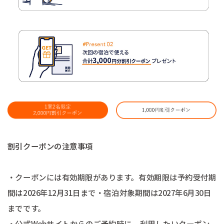
割引クーポンの注意事項
・クーポンには有効期限があります。有効期限は予約受付期
間は2026年12月31日まで・宿泊対象期間は2027年6月30日
までです。
・公式Webサイトからのご予約時に、利用したいクーポン