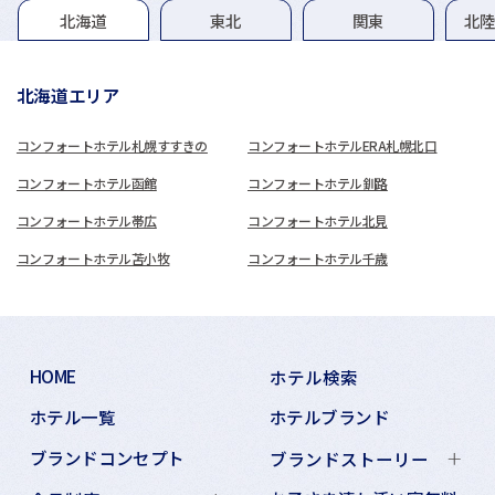
グループホテル一覧
北海道
東北
関東
北
北海道エリア
コンフォートホテル札幌すすきの
コンフォートホテルERA札幌北口
コンフォートホテル函館
コンフォートホテル釧路
コンフォートホテル帯広
コンフォートホテル北見
コンフォートホテル苫小牧
コンフォートホテル千歳
HOME
ホテル検索
ホテル一覧
ホテルブランド
ブランドコンセプト
ブランドストーリー