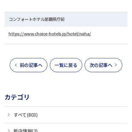
コンフォートホテル那覇県庁前
https://www.choice-hotels.jp/hotel/naha/
前の記事へ
一覧に戻る
次の記事へ
カテゴリ
すべて(803)
新店情報(3)