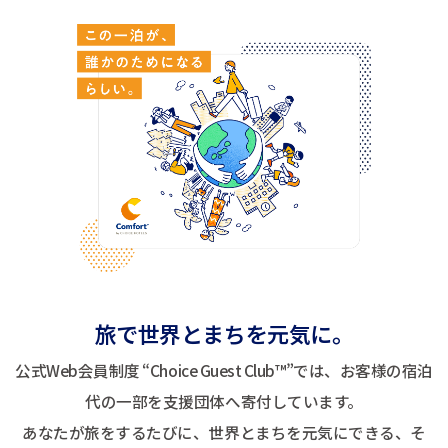
旅で世界とまちを元気に。
公式Web会員制度 “Choice Guest Club™”では、お客様の宿泊
代の一部を支援団体へ寄付しています。
あなたが旅をするたびに、世界とまちを元気にできる、そ