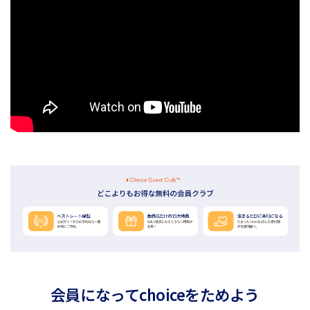
会員になってchoiceをためよう