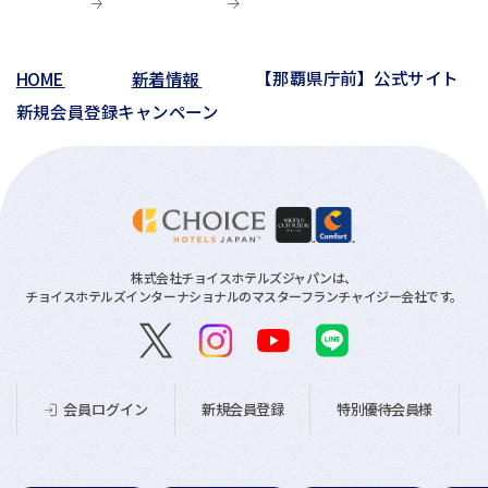
01月(4)
02月(1)
02月(6)
02月(1)
01月(2)
HOME
新着情報
【那覇県庁前】公式サイト
01月(3)
新規会員登録キャンペーン
株式会社チョイスホテルズジャパンは、
チョイスホテルズインターナショナルのマスターフランチャイジー会社です。
新規会員登録
特別優待会員様
会員ログイン