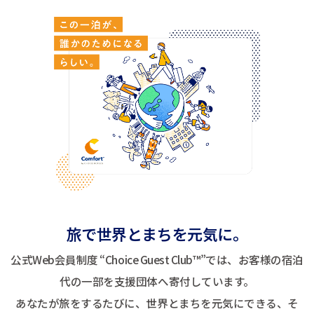
旅で世界とまちを元気に。
公式Web会員制度 “Choice Guest Club™”では、お客様の宿泊
代の一部を支援団体へ寄付しています。
あなたが旅をするたびに、世界とまちを元気にできる、そ