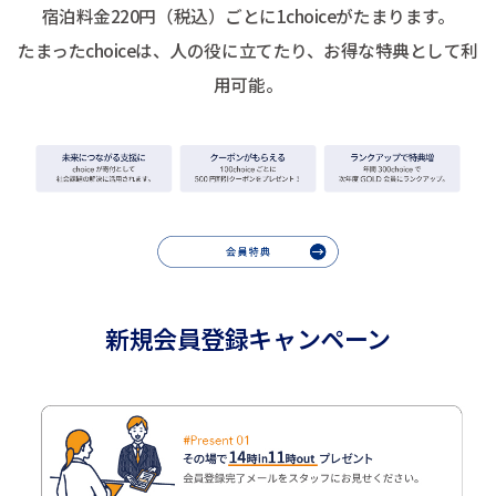
宿泊料金220円（税込）ごとに1choiceがたまります。
たまったchoiceは、人の役に立てたり、お得な特典として利
用可能。
新規会員登録キャンペーン