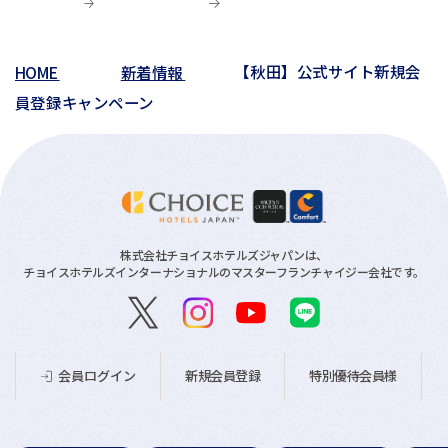
01月(4)
02月(1)
02月(6)
02月(1)
01月(2)
HOME
新着情報
【秋田】公式サイト新規会
01月(3)
員登録キャンペーン
株式会社チョイスホテルズジャパンは、
チョイスホテルズインターナショナルのマスターフランチャイジー会社です。
新規会員登録
特別優待会員様
会員ログイン