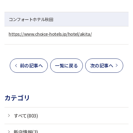
コンフォートホテル秋田
https://www.choice-hotels.jp/hotel/akita/
前の記事へ
一覧に戻る
次の記事へ
カテゴリ
すべて(803)
新店情報(3)