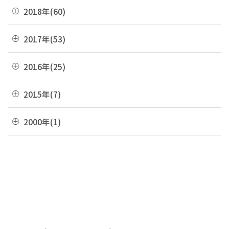
11月(8)
04月(4)
08月(4)
12月(7)
2018年(60)
05月(9)
09月(5)
06月(7)
10月(7)
03月(7)
07月(10)
11月(9)
04月(5)
08月(4)
12月(7)
2017年(53)
05月(10)
09月(4)
02月(10)
06月(8)
10月(8)
03月(8)
07月(8)
11月(2)
04月(2)
08月(4)
12月(2)
2016年(25)
01月(4)
05月(6)
09月(6)
02月(5)
06月(10)
10月(3)
03月(8)
07月(5)
11月(4)
04月(2)
08月(2)
12月(2)
2015年(7)
01月(6)
05月(8)
09月(4)
02月(4)
06月(6)
10月(7)
03月(7)
07月(5)
11月(3)
04月(10)
08月(3)
11月(1)
2000年(1)
01月(3)
05月(7)
09月(1)
02月(4)
06月(5)
10月(2)
03月(12)
07月(7)
06月(6)
04月(3)
07月(4)
01月(1)
01月(4)
05月(3)
09月(3)
02月(7)
06月(8)
03月(5)
06月(9)
04月(9)
06月(1)
01月(13)
05月(4)
02月(8)
05月(7)
03月(6)
04月(5)
04月(4)
01月(5)
04月(9)
02月(8)
03月(8)
03月(10)
03月(6)