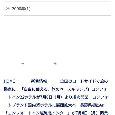
03月(7)
07月(5)
11月(3)
04月(10)
08月(3)
11月(1)
2000年(1)
01月(3)
05月(7)
09月(1)
02月(4)
06月(5)
10月(2)
03月(12)
07月(7)
06月(6)
04月(3)
07月(4)
01月(1)
01月(4)
05月(3)
09月(3)
02月(7)
06月(8)
03月(5)
06月(9)
04月(9)
06月(1)
01月(13)
05月(4)
02月(8)
05月(7)
03月(6)
04月(5)
04月(4)
01月(5)
04月(9)
02月(8)
03月(8)
03月(10)
03月(6)
01月(4)
02月(1)
02月(6)
02月(1)
01月(2)
HOME
新着情報
全国のロードサイドで旅の
01月(3)
拠点に！「自由に使える、旅のベースキャンプ」コンフォ
ートイン22ホテルが7月8日（月）より順次開業 コンフォ
ートブランド国内95ホテルに展開拡大へ 長野県初出店
「コンフォートイン塩尻北インター」が7月8日（月）開業