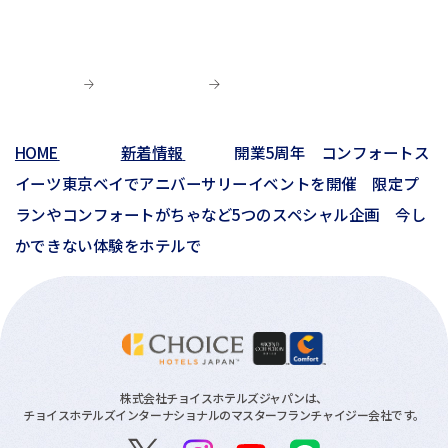
03月(6)
04月(5)
04月(4)
01月(5)
04月(9)
02月(8)
03月(8)
03月(10)
03月(6)
01月(4)
02月(1)
02月(6)
02月(1)
01月(2)
HOME
新着情報
開業5周年 コンフォートス
01月(3)
イーツ東京ベイでアニバーサリーイベントを開催 限定プ
ランやコンフォートがちゃなど5つのスペシャル企画 今し
かできない体験をホテルで
株式会社チョイスホテルズジャパンは、
チョイスホテルズインターナショナルのマスターフランチャイジー会社です。