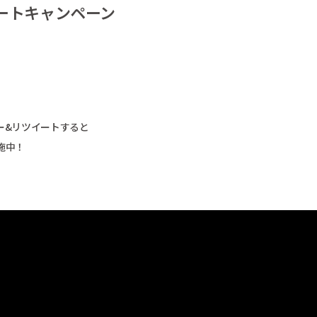
イートキャンペーン
！
ロー&リツイートすると
施中！