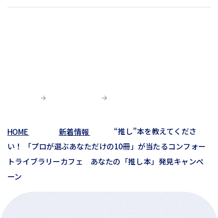
02月(4)
06月(5)
10月(2)
03月(12)
07月(7)
06月(6)
04月(3)
07月(4)
01月(1)
01月(4)
05月(3)
09月(3)
02月(7)
06月(8)
03月(5)
06月(9)
04月(9)
06月(1)
01月(13)
05月(4)
02月(8)
05月(7)
03月(6)
04月(5)
04月(4)
01月(5)
04月(9)
02月(8)
03月(8)
03月(10)
03月(6)
01月(4)
02月(1)
02月(6)
02月(1)
01月(2)
HOME
新着情報
“推し”本を教えてくださ
01月(3)
い！ 「プロが選ぶあなただけの10冊」が当たるコンフォー
トライブラリーカフェ あなたの「推し本」発見キャンペ
ーン