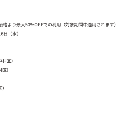
常価格より最大50%OFFでの利用（対象期間中適用されます）
16日（水）
中村区）
村区）
）
区）