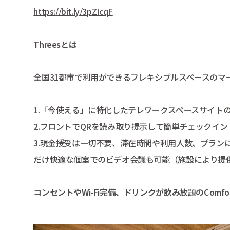
https://bit.ly/3pZIcqF
Threesとは
全国31都市で利⽤ができるフレキシブルスペースのマ
1.「今使える」に特化したテレワークスペースサイト
2.フロントでQRを読み取り提⽰して簡単チェックイン
3.現⾦授受は⼀切不要、滞在時間や利⽤⼈数、プラン
だけ快適な個室でのビデオ会議も可能（施設により提
コンセントやWi-Fi完備、ドリンクが飲み放題のComfort Li