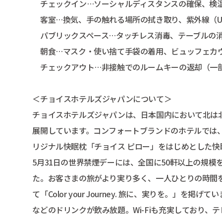
チェックイン…ソーシャルディスタンスの確保、検温
客室…換気、手の触れる場所の拭き取り、紫外線（UV
パブリックスペース…タッチレス消毒、テーブルの消
朝食…マスク・使い捨て手袋の着用、ビュッフェカウ
チェックアウト…非接触でのルームキーの返却（一部
＜チョイスホテルズジャパンについて＞
チョイスホテルズジャパンは、日本国内において北は
展開しています。コンフォートブランドのホテルでは
リジナル快眠枕「チョイス ピロー」をはじめとした快
5月31日の世界禁煙デーには、全国に50軒以上の規
た。お客さまの旅がより実り多く、一人ひとりの時間
て「Color your Journey. 旅に、実りを。」を掲げて
などのドリンクが飲み放題。Wi-Fiも充実しており、