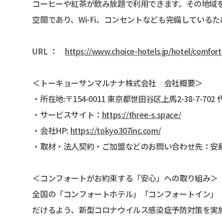
コーヒーや紅茶が飲み放題で利用できます。その地域
空間であり、Wi-Fi、コンセントなども完備している
URL ：
https://www.choice-hotels.jp/hotel/comfortl
＜トーキョーサンマルナナ株式会社 会社概要＞
・所在地:〒154-0011 東京都世⽥⾕区上⾺2-38-7-70
・サービスサイト：
https://three-s.space/
・会社HP:
https://tokyo307inc.com/
・取材・法⼈契約・ご加盟などのお問い合わせ先：安藤宛 thre
＜コンフォートがお約束する「安心」への取り組み＞
全国の「コンフォートホテル」「コンフォートイン」
だけるよう、新型コロナウイルス感染症予防対策を実