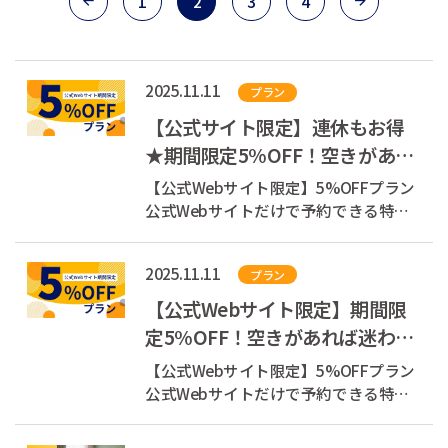
1
2
3
4
2025.11.11
プラン
【公式サイト限定】連休もお得
★期間限定5%OFF！空きがあれ
ば迷わず予約したい特別プラン
【公式Webサイト限定】5%OFFプラン
│【公式】コンフ...
公式Webサイトだけで予約できる特別
プランを販売中です。会員限定特典
「割引クーポン」を併用して、最安値
2025.11.11
プラン
からさらにお得に泊まれるチャンス！
冬休み、年末年始、お正月、連休もお
【公式Webサイト限定】期間限
得に宿泊できる！？【期間限定
定5%OFF！空きがあれば迷わず
5%OFF】が目...
予約したい特別プラン
【公式Webサイト限定】5%OFFプラン
公式Webサイトだけで予約できる特別
プランを販売中です。会員限定特典
「割引クーポン」を併用して、最安値