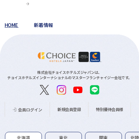
HOME
新着情報
株式会社チョイスホテルズジャパンは、
チョイスホテルズインターナショナルのマスターフランチャイジー会社です。
新規会員登録
特別優待会員様
会員ログイン
グループホテル一覧
北海道
東北
関東
北