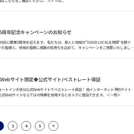
準備が整いましたため、2026年7月1日より実施いたします。 最新情報はこちらをご確認ください。 ＞＞ ※以...
MA 開業5周年記念キャンペーンのお知らせ
す。 私たちは、旅人と地域の"GOOD LOCALな物語"を紡ぐ
Webサイト限定◆公式サイト/ベストレート保証
よりも全プランでお得な料金で受付中！ 公式Webサイトならではの特典を併用するとおトクに宿泊できます。 ＜一例＞
3
4
5