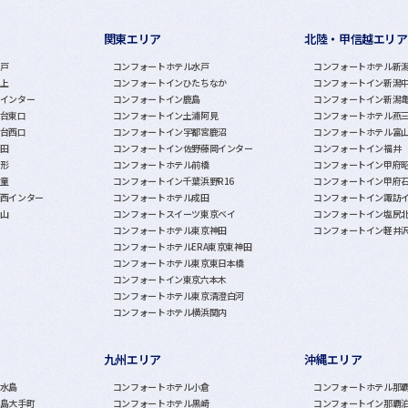
関東エリア
北陸・甲信越エリア
戸
コンフォートホテル水戸
コンフォートホテル新
上
コンフォートインひたちなか
コンフォートイン新潟
インター
コンフォートイン鹿島
コンフォートイン新潟
台東口
コンフォートイン土浦阿見
コンフォートホテル燕
台西口
コンフォートイン宇都宮鹿沼
コンフォートホテル富
田
コンフォートイン佐野藤岡インター
コンフォートイン福井
形
コンフォートホテル前橋
コンフォートイン甲府
童
コンフォートイン千葉浜野R16
コンフォートイン甲府
西インター
コンフォートホテル成田
コンフォートイン諏訪
山
コンフォートスイーツ東京ベイ
コンフォートイン塩尻
コンフォートホテル東京神田
コンフォートイン軽井
コンフォートホテルERA東京東神田
コンフォートホテル東京東日本橋
コンフォートイン東京六本木
コンフォートホテル東京清澄白河
コンフォートホテル横浜関内
九州エリア
沖縄エリア
水島
コンフォートホテル小倉
コンフォートホテル那
島大手町
コンフォートホテル黒崎
コンフォートイン那覇