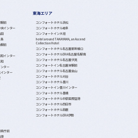
東海エリア
潟駅前
コンフォートホテル浜松
中央インター
コンフォートホテル岐阜
亀田
コンフォートイン大垣
三条
hotel around TAKAYAMA, an Ascend
Collection Hotel
山駅前
コンフォートホテル名古屋新幹線口
コンフォートホテルERA名古屋名駅南
昭和インター
コンフォートホテル名古屋伏見
石和
コンフォートイン名古屋栄駅前
インター
コンフォートホテル名古屋金山
北インター
コンフォートホテル刈谷
沢
コンフォートホテル豊川
コンフォートイン豊川インター
コンフォートホテル豊橋
コンフォートホテル中部国際空港
コンフォートホテル四日市
コンフォートホテル鈴鹿
コンフォートホテルERA伊勢
覇県庁前
泊港