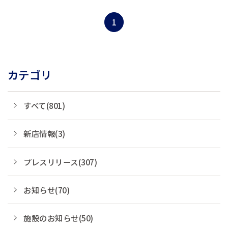
「Choice Guest Club(TM)」の寄付先の
一つ、認定NPO法人「JUON
1
NETWORK」さんが行っている活動で
す。 今回は、「Choice...
カテゴリ
すべて(801)
新店情報(3)
プレスリリース(307)
お知らせ(70)
施設のお知らせ(50)