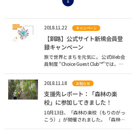
1
2018.11.22
キャンペーン
【釧路】公式サイト新規会員登
録キャンペーン
旅で世界とまちを元気に。 公式Web会
員制度 “Choice Guest Club™”では、お
客様の宿泊代の一部を支援団体へ寄付
しています。 あなたが旅をするたび
2018.11.18
お知らせ
に、世界とまちを元気にできる、そん
な素敵な循環をつくります。 現在、会
支援先レポート：「森林の楽
員登録キャンペーン...
校」に参加してきました！
10月13日、「森林の楽校（もりのがっ
こう）」が開催されました。 「森林の
楽校」とは、コンフォートブランドの
ホテルの公式Webサイトの会員制度