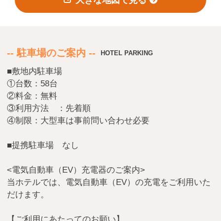
会員登録
ログイン
予約確認・変更・キャンセル
-- 駐車場のご案内 --
HOTEL PARKING
特別優待会員様
交通＋宿泊プラン
■敷地内駐車場
①台数：58台
②料金：無料
③利用方法 ：先着順
④制限：大型車は事前問い合わせ必要
■提携駐車場 なし
<電気自動車（EV）充電器のご案内>
当ホテルでは、電気自動車（EV）の充電をご利用いた
だけます。
【ご利用にあたってのお願い】