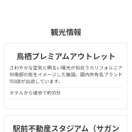
観光情報
鳥栖プレミアムアウトレット
さわやかな空気と明るい陽光が似合うカリフォルニア
州南部の街をイメージした施設。国内外有名ブランド
150店が出店しています。
ホテルから徒歩で約10分
※You will be redirected to Choice Hotel International official websi
clicking each hotel name.
駅前不動産スタジアム（サガン
Rates and the membership program differ from Japanese website.