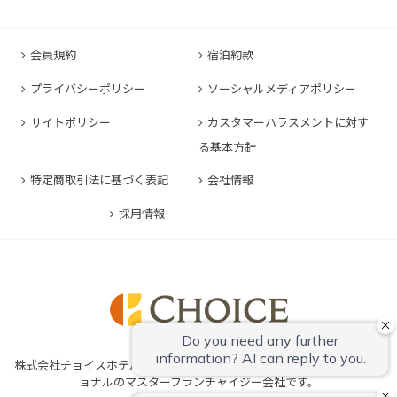
コンフォートイン軽井沢
コンフォートホテル名古屋金山
コンフォートホテル松山
Collection Hotel
コンフォートホテル佐賀
コンフォートホテル東京東日本橋
コンフォートホテル刈谷
コンフォートホテル高知
コンフォートホテル大阪心斎橋
コンフォートイン鳥栖
コンフォートイン東京六本木
会員規約
宿泊約款
コンフォートホテル豊川
コンフォートホテル堺
コンフォートイン長崎空港
コンフォートホテル東京清澄白河
プライバシーポリシー
ソーシャルメディアポリシー
コンフォートイン豊川インター
コンフォートホテルERA神戸三宮
コンフォートホテル熊本新市街
コンフォートホテル横浜関内
コンフォートホテル豊橋
サイトポリシー
カスタマーハラスメントに対す
コンフォートホテル姫路
コンフォートイン熊本御幸笛田
る基本方針
コンフォートホテル中部国際空港
コンフォートイン姫路夢前橋
コンフォートホテル宮崎
特定商取引法に基づく表記
会社情報
コンフォートホテル四日市
コンフォートホテル奈良
コンフォートイン鹿児島谷山
コンフォートホテル鈴鹿
採用情報
コンフォートホテル和歌山
コンフォートホテルERA伊勢
コンフォートホテル紀伊田辺
株式会社チョイスホテルズジャパンは、チョイスホテルズインターナシ
ョナルのマスターフランチャイジー会社です。