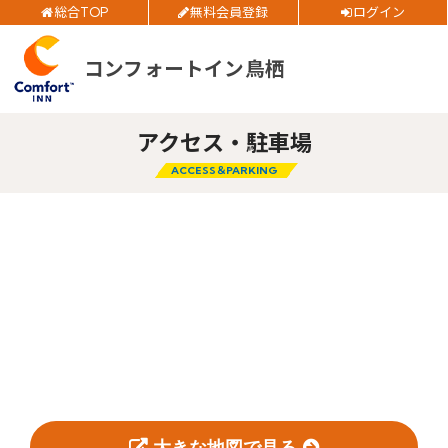
総合TOP
無料会員登録
ログイン
お得
全プラン
価格！
ご予約確認・変更・キャンセルフォーム
コンフォートイン鳥栖
公式Webサイトからのご予約
チェックイン日
アクセス・駐車場
チェックアウト日
ACCESS＆PARKING
部屋数
閉じる
大人人数
1室あたり
空室検索
会員特典のご案内
大きな地図で見る