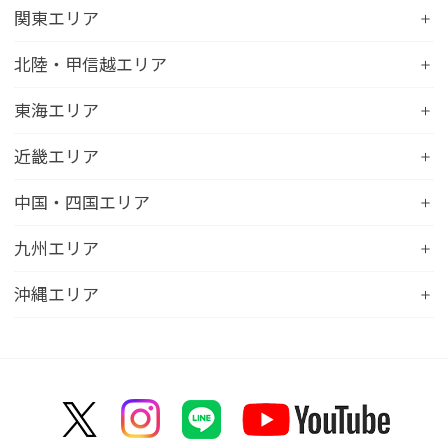
コンフォートホテルERA札幌北口
コンフォートホテル八戸
関東エリア
コンフォートホテル函館
コンフォートホテル北上
コンフォートホテル水戸
北陸・甲信越エリア
コンフォートホテル釧路
コンフォートイン一関インター
コンフォートインひたちなか
コンフォートホテル帯広
コンフォートホテル新潟駅前
東海エリア
コンフォートホテル仙台東口
コンフォートイン鹿島
コンフォートホテル北見
コンフォートイン新潟中央インター
コンフォートホテル仙台西口
コンフォートホテル浜松
近畿エリア
コンフォートイン土浦阿見
コンフォートホテル苫小牧
コンフォートイン新潟亀田
コンフォートホテル秋田
コンフォートホテル岐阜
コンフォートイン宇都宮鹿沼
コンフォートホテル彦根
中国・四国エリア
コンフォートホテル千歳
コンフォートホテル燕三条
コンフォートホテル山形
コンフォートイン大垣
コンフォートイン佐野藤岡インター
コンフォートイン近江八幡
コンフォートホテル富山駅前
コンフォートイン倉敷水島
九州エリア
コンフォートホテル天童
hotel around TAKAYAMA, an Ascend Collection
コンフォートホテル前橋
コンフォートイン八日市
コンフォートイン福井
Hotel
コンフォートホテル広島大手町
コンフォートイン福島西インター
コンフォートホテル小倉
沖縄エリア
コンフォートイン千葉浜野R16
コンフォートイン京都四条烏丸
コンフォートイン甲府昭和インター
コンフォートホテル名古屋新幹線口
コンフォートホテル呉
コンフォートホテル郡山
コンフォートホテル黒崎
コンフォートホテル成田
コンフォートホテルERA京都堀川五条
コンフォートホテル那覇県庁前
コンフォートイン甲府石和
コンフォートホテルERA名古屋名駅南
コンフォートホテル新山口
コンフォートホテル博多
コンフォートスイーツ東京ベイ
コンフォートホテルERA京都東寺
コンフォートイン那覇泊港
コンフォートイン諏訪インター
コンフォートホテル名古屋伏見
コンフォートホテル高松
コンフォートイン福岡天神
コンフォートホテル東京神田
コンフォートホテル新大阪
コンフォートホテルERA石垣島
コンフォートイン塩尻北インター
コンフォートイン名古屋栄駅前
コンフォートイン善通寺インター
コンフォートイン宗像
コンフォートホテルERA東京東神田
HOTEL GEOMETIQ Osaka Umeda,an Ascend