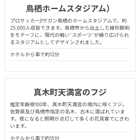
鳥栖ホームスタジアム）
Global Site
プロサッカーJ1サガン鳥栖のホームスタジアムで、約
25,000人収容できます。鳥栖市から出土した線形銅剣
You can see the FAQ as follows.
をモチーフに、現代の戦い”スポーツ“が繰り広げられ
FAQs
るスタジアムとしてデザインされました。
ホテルから車で約12分
Close
真木町天満宮のフジ
推定年齢樹100年、真木町天満宮の境内に咲くフジ。
佐賀県及び鳥栖市指定の名木、古木に選ばれていま
す。夜になると照明が点灯して多くの花見客でにぎわ
います。
ホテルから車で約15分