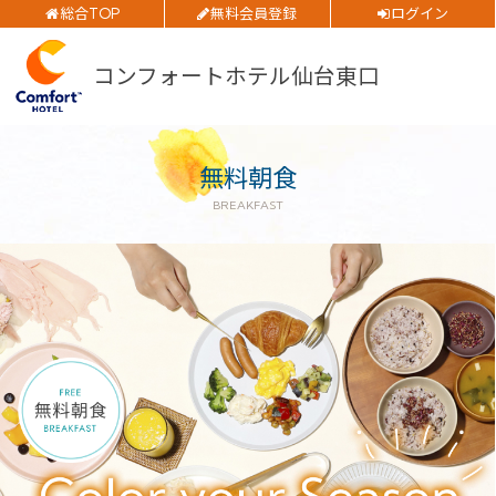
総合TOP
無料会員登録
ログイン
ご予約確認・変更・キャンセルフォーム
部屋数
公式Webサイトからのご予約
コンフォートホテル仙台東口
大人人数
1室あたり
無料朝食
空室検索
BREAKFAST
閉じる
会員特典のご案内
会員登録
ログイン
予約確認・変更・キャンセル
特別優待会員様
交通＋宿泊プラン