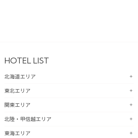
HOTEL LIST
北海道エリア
コンフォートホテル札幌すすきの
東北エリア
コンフォートホテルERA札幌北口
コンフォートホテル八戸
関東エリア
コンフォートホテル函館
コンフォートホテル北上
コンフォートホテル水戸
北陸・甲信越エリア
コンフォートホテル釧路
コンフォートイン一関インター
コンフォートインひたちなか
コンフォートホテル帯広
コンフォートホテル新潟駅前
東海エリア
コンフォートホテル仙台東口