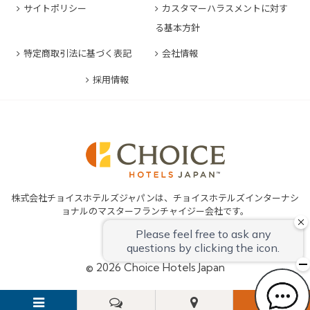
コンフォートホテル豊橋
サイトポリシー
カスタマーハラスメントに対す
コンフォートホテル姫路
コンフォートイン熊本御幸笛田
る基本方針
コンフォートホテル中部国際空港
コンフォートイン姫路夢前橋
コンフォートホテル宮崎
特定商取引法に基づく表記
会社情報
コンフォートホテル四日市
コンフォートホテル奈良
コンフォートイン鹿児島谷山
コンフォートホテル鈴鹿
採用情報
コンフォートホテル和歌山
コンフォートホテルERA伊勢
コンフォートホテル紀伊田辺
株式会社チョイスホテルズジャパンは、チョイスホテルズインターナシ
ョナルのマスターフランチャイジー会社です。
© 2026 Choice Hotels Japan