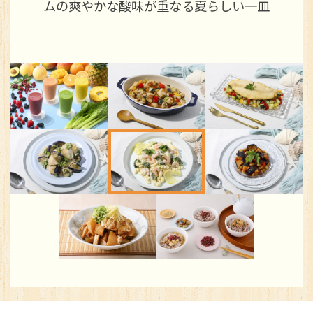
お
ムの爽やかな酸味が重なる夏らしい一皿
※You will be redirected to Choice Hotel International official websi
clicking each hotel name.
Rates and the membership program differ from Japanese website.
Global Site
You can see the FAQ as follows.
FAQs
Close