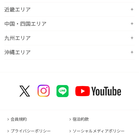
コンフォートイン鹿島
コンフォートホテル北見
コンフォートイン新潟中央インター
コンフォートホテル仙台西口
コンフォートホテル浜松
近畿エリア
コンフォートイン土浦阿見
コンフォートホテル苫小牧
コンフォートイン新潟亀田
コンフォートホテル秋田
コンフォートホテル岐阜
コンフォートイン宇都宮鹿沼
コンフォートホテル彦根
中国・四国エリア
コンフォートホテル千歳
コンフォートホテル燕三条
コンフォートホテル山形
コンフォートイン大垣
コンフォートイン佐野藤岡インター
コンフォートイン近江八幡
コンフォートホテル富山駅前
コンフォートイン倉敷水島
九州エリア
コンフォートホテル天童
hotel around TAKAYAMA, an Ascend Collection
コンフォートホテル前橋
コンフォートイン八日市
コンフォートイン福井
Hotel
コンフォートホテル広島大手町
コンフォートイン福島西インター
コンフォートホテル小倉
沖縄エリア
コンフォートイン千葉浜野R16
コンフォートイン京都四条烏丸
コンフォートイン甲府昭和インター
コンフォートホテル名古屋新幹線口
コンフォートホテル呉
コンフォートホテル郡山
コンフォートホテル黒崎
コンフォートホテル成田
コンフォートホテルERA京都堀川五条
コンフォートホテル那覇県庁前
コンフォートイン甲府石和
コンフォートホテルERA名古屋名駅南
コンフォートホテル新山口
コンフォートホテル博多
コンフォートスイーツ東京ベイ
コンフォートホテルERA京都東寺
コンフォートイン那覇泊港
コンフォートイン諏訪インター
コンフォートホテル名古屋伏見
コンフォートホテル高松
コンフォートイン福岡天神
コンフォートホテル東京神田
コンフォートホテル新大阪
コンフォートホテルERA石垣島
コンフォートイン塩尻北インター
コンフォートイン名古屋栄駅前
コンフォートイン善通寺インター
コンフォートイン宗像
コンフォートホテルERA東京東神田
HOTEL GEOMETIQ Osaka Umeda,an Ascend
コンフォートイン軽井沢
コンフォートホテル名古屋金山
コンフォートホテル松山
Collection Hotel
コンフォートホテル佐賀
コンフォートホテル東京東日本橋
コンフォートホテル刈谷
コンフォートホテル高知
コンフォートホテル大阪心斎橋
コンフォートイン鳥栖
コンフォートイン東京六本木
会員規約
宿泊約款
コンフォートホテル豊川
コンフォートホテル堺
コンフォートイン長崎空港
コンフォートホテル東京清澄白河
プライバシーポリシー
ソーシャルメディアポリシー
コンフォートイン豊川インター
コンフォートホテルERA神戸三宮
コンフォートホテル熊本新市街
コンフォートホテル横浜関内