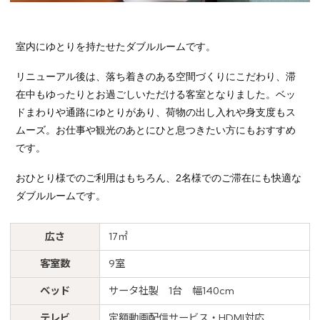
室内にゆとりを持たせたダブルルームです。
リニューアル後は、落ち着きのある空間づくりにこだわり、滞
在中もゆったりとお過ごしいただける客室となりました。ベッ
ドまわりや通路にゆとりがあり、荷物の出し入れや身支度もス
ムーズ。お仕事や観光のあとにひと息つきたい方にもおすすめ
です。
※You will be redirected to Choice Hotel International official websi
clicking each hotel name.
おひとり様でのご利用はもちろん、2名様でのご滞在にも快適な
Rates and the membership program differ from Japanese website.
ダブルルームです。
Global Site
広さ
17㎡
You can see the FAQ as follows.
客室数
9室
FAQs
ベッド
サータ社製 1台 幅140cm
テレビ
定額動画配信サービス・HDMI対応