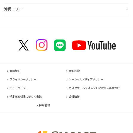
コンフォートイン福島西インター
コンフォートイン福井
コンフォートイン八日市
コンフォートイン千葉浜野R16
コンフォートホテル名古屋新幹線口
コンフォートホテル広島大手町
沖縄エリア
コンフォートホテル郡山
コンフォートイン甲府昭和インター
コンフォートイン京都四条烏丸
コンフォートホテル小倉
コンフォートホテル成田
コンフォートホテルERA名古屋名駅南
コンフォートホテル呉
コンフォートイン甲府石和
コンフォートホテルERA京都堀川五条
コンフォートホテル黒崎
コンフォートスイーツ東京ベイ
コンフォートホテル名古屋伏見
コンフォートホテル新山口
コンフォートホテル那覇県庁前
コンフォートイン諏訪インター
コンフォートホテルERA京都東寺
コンフォートホテル博多
コンフォートホテル東京神田
コンフォートイン名古屋栄駅前
コンフォートホテル高松
コンフォートイン那覇泊港
コンフォートイン塩尻北インター
コンフォートホテル新大阪
コンフォートイン福岡天神
コンフォートホテルERA東京東神田
コンフォートホテル名古屋金山
コンフォートイン善通寺インター
コンフォートホテルERA石垣島
コンフォートイン軽井沢
HOTEL GEOMETIQ Osaka Umeda,an Ascend Collection Hotel
コンフォートイン宗像
コンフォートホテル東京東日本橋
コンフォートホテル刈谷
コンフォートホテル松山
コンフォートホテル大阪心斎橋
コンフォートホテル佐賀
コンフォートイン東京六本木
コンフォートホテル豊川
コンフォートホテル高知
コンフォートホテル堺
コンフォートイン鳥栖
コンフォートホテル東京清澄白河
コンフォートイン豊川インター
コンフォートホテルERA神戸三宮
コンフォートイン長崎空港
コンフォートホテル横浜関内
コンフォートホテル豊橋
コンフォートホテル姫路
コンフォートホテル熊本新市街
会員規約
宿泊約款
コンフォートホテル中部国際空港
コンフォートイン姫路夢前橋
コンフォートイン熊本御幸笛田
プライバシーポリシー
ソーシャルメディアポリシー
コンフォートホテル四日市
コンフォートホテル奈良
コンフォートホテル宮崎
サイトポリシー
カスタマーハラスメントに対する基本方針
コンフォートホテル鈴鹿
コンフォートホテル和歌山
コンフォートイン鹿児島谷山
特定商取引法に基づく表記
会社情報
コンフォートホテルERA伊勢
コンフォートホテル紀伊田辺
採用情報