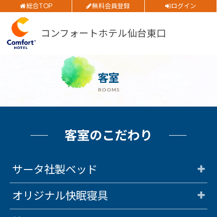
総合TOP
無料会員登録
ログイン
チェックイン日
ご予約確認・変更・キャンセルフォーム
コンフォートホテル仙台東口
公式Webサイトからのご予約
チェックアウト日
部屋数
客室
大人人数
ROOMS
1室あたり
閉じる
空室検索
客室のこだわり
サータ社製ベッド
会員特典のご案内
オリジナル快眠寝具
会員登録
ログイン