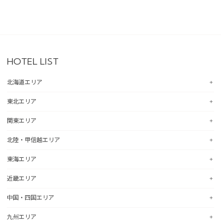
HOTEL LIST
北海道エリア
東北エリア
コンフォートホテル札幌すすきの
コンフォートホテルERA札幌北口
関東エリア
コンフォートホテル八戸
コンフォートホテル函館
コンフォートホテル北上
北陸・甲信越エリア
コンフォートホテル釧路
コンフォートホテル水戸
コンフォートイン一関インター
コンフォートホテル帯広
コンフォートインひたちなか
東海エリア
コンフォートホテル仙台東口
コンフォートホテル新潟駅前
コンフォートホテル北見
コンフォートイン鹿島
コンフォートホテル仙台西口
コンフォートイン新潟中央インター
近畿エリア
コンフォートホテル苫小牧
コンフォートイン土浦阿見
コンフォートホテル浜松
コンフォートホテル秋田
コンフォートイン新潟亀田
コンフォートホテル千歳
コンフォートイン宇都宮鹿沼
コンフォートホテル岐阜
中国・四国エリア
コンフォートホテル山形
コンフォートホテル燕三条
コンフォートホテル彦根
コンフォートイン佐野藤岡インター
コンフォートイン大垣
コンフォートホテル天童
コンフォートホテル富山駅前
コンフォートイン近江八幡
九州エリア
コンフォートホテル前橋
hotel around TAKAYAMA, an Ascend Collection Hotel
コンフォートイン倉敷水島