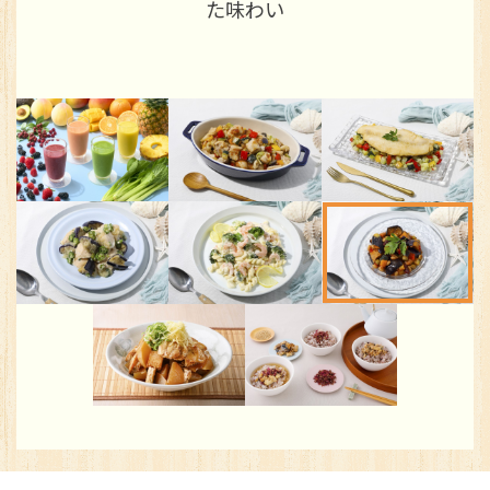
た味わい
※You will be redirected to Choice Hotel International official websi
clicking each hotel name.
Rates and the membership program differ from Japanese website.
Global Site
You can see the FAQ as follows.
FAQs
Close