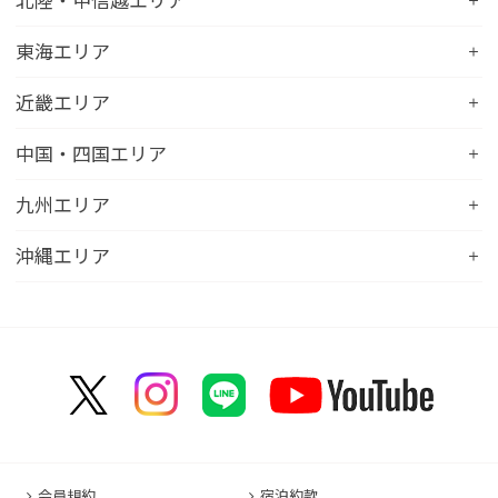
北陸・甲信越エリア
コンフォートホテル釧路
コンフォートイン一関インター
コンフォートインひたちなか
コンフォートホテル帯広
コンフォートホテル新潟駅前
東海エリア
コンフォートホテル仙台東口
コンフォートイン鹿島
コンフォートホテル北見
コンフォートイン新潟中央インター
コンフォートホテル仙台西口
コンフォートホテル浜松
近畿エリア
コンフォートイン土浦阿見
コンフォートホテル苫小牧
コンフォートイン新潟亀田
コンフォートホテル秋田
コンフォートホテル岐阜
コンフォートイン宇都宮鹿沼
コンフォートホテル彦根
中国・四国エリア
コンフォートホテル千歳
コンフォートホテル燕三条
コンフォートホテル山形
コンフォートイン大垣
コンフォートイン佐野藤岡インター
コンフォートイン近江八幡
コンフォートホテル富山駅前
コンフォートイン倉敷水島
九州エリア
コンフォートホテル天童
hotel around TAKAYAMA, an Ascend Collection
コンフォートホテル前橋
コンフォートイン八日市
コンフォートイン福井
Hotel
コンフォートホテル広島大手町
コンフォートイン福島西インター
コンフォートホテル小倉
沖縄エリア
コンフォートイン千葉浜野R16
コンフォートイン京都四条烏丸
コンフォートイン甲府昭和インター
コンフォートホテル名古屋新幹線口
コンフォートホテル呉
コンフォートホテル郡山
コンフォートホテル黒崎
コンフォートホテル成田
コンフォートホテルERA京都堀川五条
コンフォートホテル那覇県庁前
コンフォートイン甲府石和
コンフォートホテルERA名古屋名駅南
コンフォートホテル新山口
コンフォートホテル博多
コンフォートスイーツ東京ベイ
コンフォートホテルERA京都東寺
コンフォートイン那覇泊港
コンフォートイン諏訪インター
コンフォートホテル名古屋伏見
コンフォートホテル高松
コンフォートイン福岡天神
コンフォートホテル東京神田
コンフォートホテル新大阪
コンフォートホテルERA石垣島
コンフォートイン塩尻北インター
コンフォートイン名古屋栄駅前
コンフォートイン善通寺インター
コンフォートイン宗像
コンフォートホテルERA東京東神田
HOTEL GEOMETIQ Osaka Umeda,an Ascend
コンフォートイン軽井沢
コンフォートホテル名古屋金山
コンフォートホテル松山
Collection Hotel
コンフォートホテル佐賀
コンフォートホテル東京東日本橋
コンフォートホテル刈谷
コンフォートホテル高知
コンフォートホテル大阪心斎橋
コンフォートイン鳥栖
コンフォートイン東京六本木
会員規約
宿泊約款