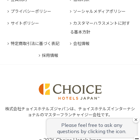
コンフォートホテル豊川
コンフォートホテル堺
コンフォートイン長崎空港
コンフォートホテル東京清澄白河
プライバシーポリシー
ソーシャルメディアポリシー
コンフォートイン豊川インター
コンフォートホテルERA神戸三宮
コンフォートホテル熊本新市街
コンフォートホテル横浜関内
コンフォートホテル豊橋
サイトポリシー
カスタマーハラスメントに対す
コンフォートホテル姫路
コンフォートイン熊本御幸笛田
る基本方針
コンフォートホテル中部国際空港
コンフォートイン姫路夢前橋
コンフォートホテル宮崎
特定商取引法に基づく表記
会社情報
コンフォートホテル四日市
コンフォートホテル奈良
コンフォートイン鹿児島谷山
コンフォートホテル鈴鹿
採用情報
コンフォートホテル和歌山
コンフォートホテルERA伊勢
コンフォートホテル紀伊田辺
株式会社チョイスホテルズジャパンは、チョイスホテルズインターナシ
ョナルのマスターフランチャイジー会社です。