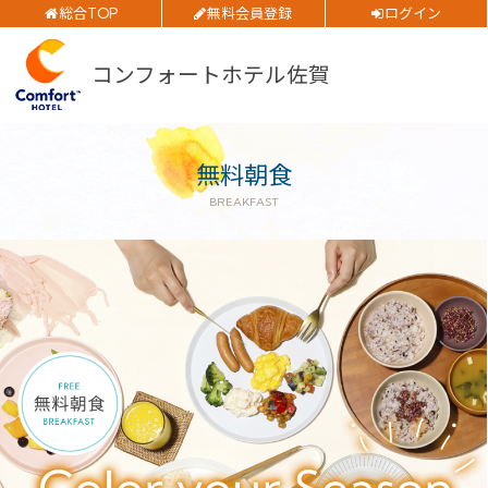
総合TOP
無料会員登録
ログイン
ご予約確認・変更・キャンセルフォーム
部屋数
公式Webサイトからのご予約
コンフォートホテル佐賀
大人人数
1室あたり
無料朝食
空室検索
BREAKFAST
閉じる
会員特典のご案内
会員登録
ログイン
予約確認・変更・キャンセル
特別優待会員様
交通＋宿泊プラン