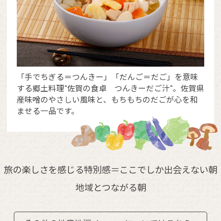
「手でちぎる＝つんきー」「だんご＝だご」を意味
する郷土料理"佐賀の食卓 つんきーだご汁"。佐賀県
産味噌のやさしい風味と、もちもちのだごが心を和
ませる一品です。
旅の楽しさを感じる特別感＝ここでしか出会えない朝
地域とつながる朝