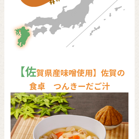
【佐
賀県産味噌使用】佐賀の
食卓 つんきーだご汁