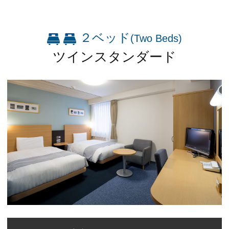
２ベッド
(Two Beds)
ツインスタンダード
※You will be redirected to Choice Hotel International official websi
clicking each hotel name.
Rates and the membership program differ from Japanese website.
Global Site
You can see the FAQ as follows.
FAQs
Close