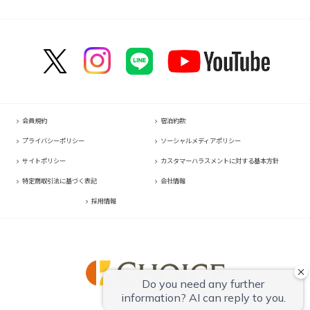
コンフォートスイーツ東京ベイ
コンフォートホテル名古屋伏見
コンフォートホテル新山口
コンフォートホテル那覇県庁前
コンフォートイン諏訪インター
コンフォートホテルERA京都東寺
コンフォートホテル博多
コンフォートホテル東京神田
コンフォートイン名古屋栄駅前
コンフォートホテル高松
コンフォートイン那覇泊港
コンフォートイン塩尻北インター
コンフォートホテル新大阪
コンフォートイン福岡天神
コンフォートホテルERA東京東神田
コンフォートホテル名古屋金山
コンフォートイン善通寺インター
コンフォートホテルERA石垣島
コンフォートイン軽井沢
HOTEL GEOMETIQ Osaka Umeda,an Ascend Collection Hotel
コンフォートイン宗像
コンフォートホテル東京東日本橋
コンフォートホテル刈谷
コンフォートホテル松山
コンフォートホテル大阪心斎橋
コンフォートホテル佐賀
コンフォートイン東京六本木
コンフォートホテル豊川
コンフォートホテル高知
コンフォートホテル堺
コンフォートイン鳥栖
コンフォートホテル東京清澄白河
コンフォートイン豊川インター
コンフォートホテルERA神戸三宮
コンフォートイン長崎空港
コンフォートホテル横浜関内
コンフォートホテル豊橋
コンフォートホテル姫路
コンフォートホテル熊本新市街
会員規約
宿泊約款
コンフォートホテル中部国際空港
コンフォートイン姫路夢前橋
コンフォートイン熊本御幸笛田
プライバシーポリシー
ソーシャルメディアポリシー
コンフォートホテル四日市
コンフォートホテル奈良
コンフォートホテル宮崎
サイトポリシー
カスタマーハラスメントに対する基本方針
コンフォートホテル鈴鹿
コンフォートホテル和歌山
コンフォートイン鹿児島谷山
特定商取引法に基づく表記
会社情報
コンフォートホテルERA伊勢
コンフォートホテル紀伊田辺
採用情報