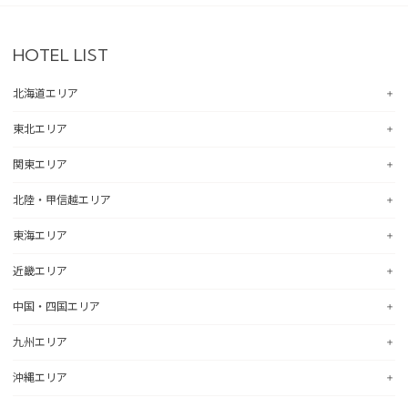
HOTEL LIST
北海道エリア
東北エリア
コンフォートホテル札幌すすきの
コンフォートホテルERA札幌北口
関東エリア
コンフォートホテル八戸
コンフォートホテル函館
コンフォートホテル北上
北陸・甲信越エリア
コンフォートホテル釧路
コンフォートホテル水戸
コンフォートイン一関インター
コンフォートホテル帯広
コンフォートインひたちなか
東海エリア
コンフォートホテル仙台東口
コンフォートホテル新潟駅前
コンフォートホテル北見
コンフォートイン鹿島
コンフォートホテル仙台西口
コンフォートイン新潟中央インター
近畿エリア
コンフォートホテル苫小牧
コンフォートイン土浦阿見
コンフォートホテル浜松
コンフォートホテル秋田
コンフォートイン新潟亀田
コンフォートホテル千歳
コンフォートイン宇都宮鹿沼
コンフォートホテル岐阜
中国・四国エリア
コンフォートホテル山形
コンフォートホテル燕三条
コンフォートホテル彦根
コンフォートイン佐野藤岡インター
コンフォートイン大垣
コンフォートホテル天童
コンフォートホテル富山駅前
コンフォートイン近江八幡
九州エリア
コンフォートホテル前橋
hotel around TAKAYAMA, an Ascend Collection Hotel
コンフォートイン倉敷水島
コンフォートイン福島西インター
コンフォートイン福井
コンフォートイン八日市
コンフォートイン千葉浜野R16
コンフォートホテル名古屋新幹線口
コンフォートホテル広島大手町
沖縄エリア
コンフォートホテル郡山
コンフォートイン甲府昭和インター
コンフォートイン京都四条烏丸
コンフォートホテル小倉
コンフォートホテル成田
コンフォートホテルERA名古屋名駅南
コンフォートホテル呉
コンフォートイン甲府石和
コンフォートホテルERA京都堀川五条
コンフォートホテル黒崎