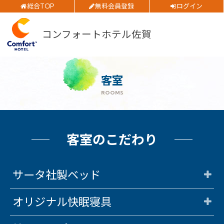
公式サイトベストレート
総合TOP
無料会員登録
ログイン
お得
全プラン
価格！
ご予約確認・変更・キャンセルフォーム
コンフォートホテル佐賀
公式Webサイトからのご予約
チェックイン日
客室
チェックアウト日
ROOMS
部屋数
閉じる
客室のこだわり
大人人数
1室あたり
サータ社製ベッド
空室検索
オリジナル快眠寝具
会員特典のご案内