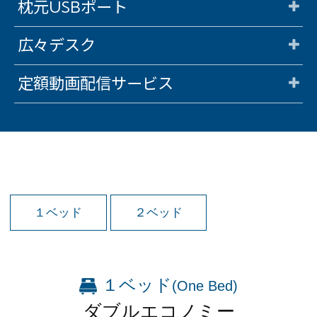
枕元USBポート
会員登録
ログイン
広々デスク
予約確認・変更・キャンセル
定額動画配信サービス
特別優待会員様
交通＋宿泊プラン
１ベッド
２ベッド
１ベッド
(One Bed)
ダブルエコノミー