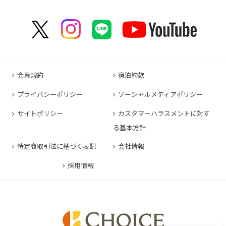
コンフォートスイーツ東京ベイ
コンフォートホテルERA京都東寺
コンフォートイン那覇泊港
コンフォートイン諏訪インター
コンフォートホテル名古屋伏見
コンフォートホテル高松
コンフォートイン福岡天神
コンフォートホテル東京神田
コンフォートホテル新大阪
コンフォートホテルERA石垣島
コンフォートイン塩尻北インター
コンフォートイン名古屋栄駅前
コンフォートイン善通寺インター
コンフォートイン宗像
コンフォートホテルERA東京東神田
HOTEL GEOMETIQ Osaka Umeda,an Ascend
コンフォートイン軽井沢
コンフォートホテル名古屋金山
コンフォートホテル松山
Collection Hotel
コンフォートホテル佐賀
コンフォートホテル東京東日本橋
コンフォートホテル刈谷
コンフォートホテル高知
コンフォートホテル大阪心斎橋
コンフォートイン鳥栖
コンフォートイン東京六本木
会員規約
宿泊約款
コンフォートホテル豊川
コンフォートホテル堺
コンフォートイン長崎空港
コンフォートホテル東京清澄白河
プライバシーポリシー
ソーシャルメディアポリシー
コンフォートイン豊川インター
コンフォートホテルERA神戸三宮
コンフォートホテル熊本新市街
コンフォートホテル横浜関内
コンフォートホテル豊橋
サイトポリシー
カスタマーハラスメントに対す
コンフォートホテル姫路
コンフォートイン熊本御幸笛田
る基本方針
コンフォートホテル中部国際空港
コンフォートイン姫路夢前橋
コンフォートホテル宮崎
特定商取引法に基づく表記
会社情報
コンフォートホテル四日市
コンフォートホテル奈良
コンフォートイン鹿児島谷山
コンフォートホテル鈴鹿
採用情報
コンフォートホテル和歌山
コンフォートホテルERA伊勢
コンフォートホテル紀伊田辺