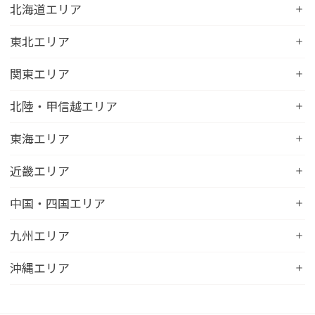
北海道エリア
コンフォートホテル札幌すすきの
東北エリア
コンフォートホテルERA札幌北口
コンフォートホテル八戸
関東エリア
コンフォートホテル函館
コンフォートホテル北上
コンフォートホテル水戸
北陸・甲信越エリア
コンフォートホテル釧路
コンフォートイン一関インター
コンフォートインひたちなか
コンフォートホテル帯広
コンフォートホテル新潟駅前
東海エリア
コンフォートホテル仙台東口
コンフォートイン鹿島
コンフォートホテル北見
コンフォートイン新潟中央インター
コンフォートホテル仙台西口
コンフォートホテル浜松
近畿エリア
コンフォートイン土浦阿見
コンフォートホテル苫小牧
コンフォートイン新潟亀田
コンフォートホテル秋田
コンフォートホテル岐阜
コンフォートイン宇都宮鹿沼
コンフォートホテル彦根
中国・四国エリア
コンフォートホテル千歳
コンフォートホテル燕三条
コンフォートホテル山形
コンフォートイン大垣
コンフォートイン佐野藤岡インター
コンフォートイン近江八幡
コンフォートホテル富山駅前
コンフォートイン倉敷水島
九州エリア
コンフォートホテル天童
hotel around TAKAYAMA, an Ascend Collection
コンフォートホテル前橋
コンフォートイン八日市
コンフォートイン福井
Hotel
コンフォートホテル広島大手町
コンフォートイン福島西インター
コンフォートホテル小倉
沖縄エリア
コンフォートイン千葉浜野R16
コンフォートイン京都四条烏丸
コンフォートイン甲府昭和インター
コンフォートホテル名古屋新幹線口
コンフォートホテル呉
コンフォートホテル郡山
コンフォートホテル黒崎
コンフォートホテル成田
コンフォートホテルERA京都堀川五条
コンフォートホテル那覇県庁前
コンフォートイン甲府石和
コンフォートホテルERA名古屋名駅南
コンフォートホテル新山口
コンフォートホテル博多