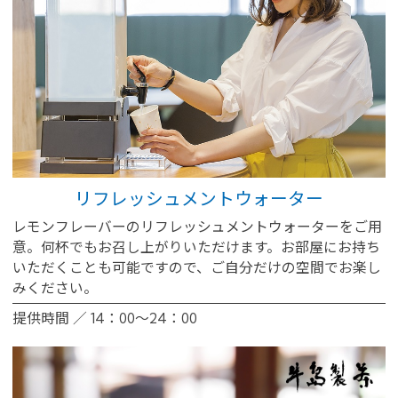
※You will be redirected to Choice Hotel International official websi
リフレッシュメントウォーター
clicking each hotel name.
レモンフレーバーのリフレッシュメントウォーターをご用
Rates and the membership program differ from Japanese website.
意。何杯でもお召し上がりいただけます。お部屋にお持ち
Global Site
いただくことも可能ですので、ご自分だけの空間でお楽し
みください。
提供時間 ／ 14：00～24：00
You can see the FAQ as follows.
FAQs