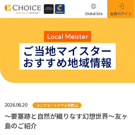
Global Site
会員ログイン
Local Meister
ご当地マイスター
おすすめ地域情報
2026.06.20
コンフォートホテル和歌山
～要塞跡と自然が織りなす幻想世界～友ヶ
島のご紹介