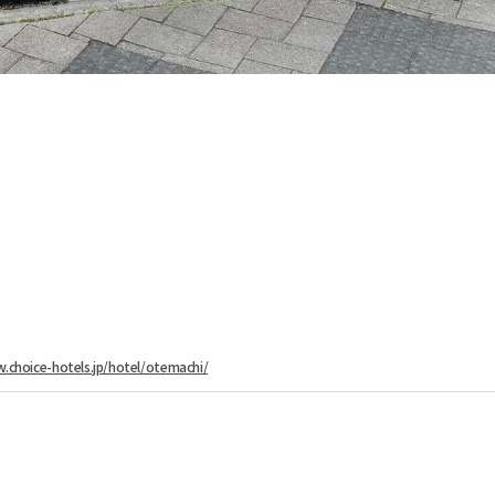
.choice-hotels.jp/hotel/otemachi/