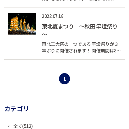
日本三大うどんのひとつとして知ら
れ、滑らかな喉ごしとコシのある食感
2022.07.18
が特徴です。写真のメニューは、老舗
「佐藤養助 秋田店」さんの人気商品
東北夏まつり ～秋田 竿燈祭り
「納豆うどん」。納豆との相性も抜群...
～
東北三大祭の一つである 竿燈祭りが３
年ぶりに開催されます！ 開催期間は8月
3日（水）～6日（土）で、夜竿燈の有
料観覧席も竿燈祭りHPにて受付中で
す。 竿燈まつりは、真夏の病魔や邪気
を払う、ねぶり流し行事として宝暦年
1
間にはその原型となるものが出来てい
た...
カテゴリ
全て(512)