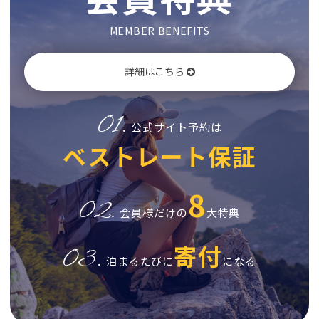
MEMBER BENEFITS
詳細はこちら
01.
公式サイト予約は
ベストレート保証
8
02.
会員様だけの
大特典
寄付
03.
泊まるたびに
になる