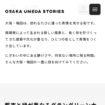
チェックアウト日
ご予約確認・変更・キャンセルフォーム
Osaka Umeda Stories
Access
部屋数
Osaka Umeda Stories｜
公式Webサイトからのご予約
大阪・梅田は、訪れるたびに違った表情を見せる街です。
ホテル ジオメティック大阪梅田
大人人数
1室あたり
再開発によって生まれる新しい風景と、長く街を形づくっ
てきた建築や文化が重なり、ひとつの街として表情をつく
空室検索
り出しています。
閉じる
にぎわいの中にある静けさや、何気ない場所に残る時間。
会員特典のご案内
そんな大阪・梅田の一面に目を向けてみてください。
会員登録
ログイン
予約確認・変更・キャンセル
特別優待会員様
交通＋宿泊プラン
都市と緑が重なるグラングリーン大