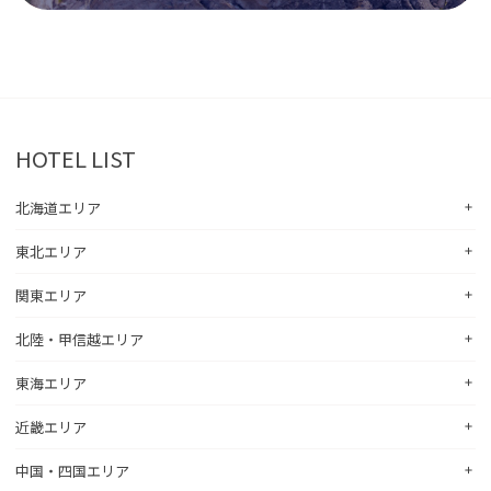
HOTEL LIST
北海道エリア
東北エリア
コンフォートホテル札幌すすきの
コンフォートホテルERA札幌北口
関東エリア
コンフォートホテル八戸
コンフォートホテル函館
コンフォートホテル北上
北陸・甲信越エリア
コンフォートホテル水戸
コンフォートホテル釧路
コンフォートイン一関インター
コンフォートインひたちなか
コンフォートホテル帯広
東海エリア
コンフォートホテル新潟駅前
コンフォートホテル仙台東口
コンフォートイン鹿島
コンフォートホテル北見
コンフォートイン新潟中央インター
コンフォートホテル仙台西口
近畿エリア
コンフォートホテル浜松
コンフォートイン土浦阿見
コンフォートホテル苫小牧
コンフォートイン新潟亀田
コンフォートホテル秋田
コンフォートホテル岐阜
コンフォートイン宇都宮鹿沼
中国・四国エリア
コンフォートホテル彦根
コンフォートホテル千歳
コンフォートホテル燕三条
コンフォートホテル山形
コンフォートイン大垣