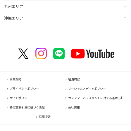
コンフォートイン佐野藤岡インター
コンフォートイン近江八幡
コンフォートホテル富山駅前
九州エリア
コンフォートイン倉敷水島
コンフォートホテル天童
hotel around TAKAYAMA, an Ascend Collection Hotel
コンフォートホテル前橋
コンフォートイン八日市
コンフォートイン福井
コンフォートホテル広島大手町
コンフォートイン福島西インター
コンフォートホテル名古屋新幹線口
沖縄エリア
コンフォートホテル小倉
コンフォートイン千葉浜野R16
コンフォートイン京都四条烏丸
コンフォートイン甲府昭和インター
コンフォートホテル呉
コンフォートホテル郡山
コンフォートホテルERA名古屋名駅南
コンフォートホテル黒崎
コンフォートホテル成田
コンフォートホテルERA京都堀川五条
コンフォートホテル那覇県庁前
コンフォートイン甲府石和
コンフォートホテル新山口
コンフォートホテル名古屋伏見
コンフォートホテル博多
コンフォートスイーツ東京ベイ
コンフォートホテルERA京都東寺
コンフォートイン那覇泊港
コンフォートイン諏訪インター
コンフォートホテル高松
コンフォートイン名古屋栄駅前
コンフォートイン福岡天神
コンフォートホテル東京神田
コンフォートホテル新大阪
コンフォートホテルERA石垣島
コンフォートイン塩尻北インター
コンフォートイン善通寺インター
コンフォートホテル名古屋金山
コンフォートイン宗像
コンフォートホテルERA東京東神田
HOTEL GEOMETIQ Osaka Umeda,an Ascend Collection Hotel
コンフォートイン軽井沢
コンフォートホテル松山
コンフォートホテル刈谷
コンフォートホテル佐賀
コンフォートホテル東京東日本橋
コンフォートホテル大阪心斎橋
コンフォートホテル高知
コンフォートホテル豊川
コンフォートイン鳥栖
コンフォートイン東京六本木
コンフォートホテル堺
コンフォートイン豊川インター
コンフォートイン長崎空港
コンフォートホテル東京清澄白河
コンフォートホテルERA神戸三宮
会員規約
宿泊約款
コンフォートホテル豊橋
コンフォートホテル熊本新市街
コンフォートホテル横浜関内
コンフォートホテル姫路
プライバシーポリシー
ソーシャルメディアポリシー
コンフォートホテル中部国際空港
コンフォートイン熊本御幸笛田
コンフォートイン姫路夢前橋
サイトポリシー
カスタマーハラスメントに対する基本方針
コンフォートホテル四日市
コンフォートホテル宮崎
コンフォートホテル奈良
特定商取引法に基づく表記
会社情報
コンフォートホテル鈴鹿
コンフォートイン鹿児島谷山
コンフォートホテル和歌山
採用情報
コンフォートホテルERA伊勢
コンフォートホテル紀伊田辺