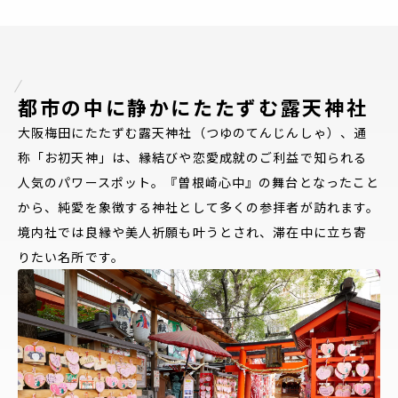
都市の中に静かにたたずむ露天神社
大阪梅田にたたずむ露天神社（つゆのてんじんしゃ）、通
称「お初天神」は、縁結びや恋愛成就のご利益で知られる
人気のパワースポット。『曽根崎心中』の舞台となったこと
から、純愛を象徴する神社として多くの参拝者が訪れます。
※You will be redirected to Choice Hotel International official website
境内社では良縁や美人祈願も叶うとされ、滞在中に立ち寄
by clicking each hotel name.
Rates and the membership program differ from Japanese website.
りたい名所です。
Global Site
You can see the FAQ as follows.
FAQs