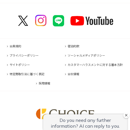
コンフォートホテル名古屋伏見
コンフォートホテル博多
コンフォートスイーツ東京ベイ
コンフォートホテルERA京都東寺
コンフォートイン那覇泊港
コンフォートイン諏訪インター
コンフォートホテル高松
コンフォートイン名古屋栄駅前
コンフォートイン福岡天神
コンフォートホテル東京神田
コンフォートホテル新大阪
コンフォートホテルERA石垣島
コンフォートイン塩尻北インター
コンフォートイン善通寺インター
コンフォートホテル名古屋金山
コンフォートイン宗像
コンフォートホテルERA東京東神田
HOTEL GEOMETIQ Osaka Umeda,an Ascend Collection Hotel
コンフォートイン軽井沢
コンフォートホテル松山
コンフォートホテル刈谷
コンフォートホテル佐賀
コンフォートホテル東京東日本橋
コンフォートホテル大阪心斎橋
コンフォートホテル高知
コンフォートホテル豊川
コンフォートイン鳥栖
コンフォートイン東京六本木
コンフォートホテル堺
コンフォートイン豊川インター
コンフォートイン長崎空港
コンフォートホテル東京清澄白河
コンフォートホテルERA神戸三宮
会員規約
宿泊約款
コンフォートホテル豊橋
コンフォートホテル熊本新市街
コンフォートホテル横浜関内
コンフォートホテル姫路
プライバシーポリシー
ソーシャルメディアポリシー
コンフォートホテル中部国際空港
コンフォートイン熊本御幸笛田
コンフォートイン姫路夢前橋
サイトポリシー
カスタマーハラスメントに対する基本方針
コンフォートホテル四日市
コンフォートホテル宮崎
コンフォートホテル奈良
特定商取引法に基づく表記
会社情報
コンフォートホテル鈴鹿
コンフォートイン鹿児島谷山
コンフォートホテル和歌山
採用情報
コンフォートホテルERA伊勢
コンフォートホテル紀伊田辺