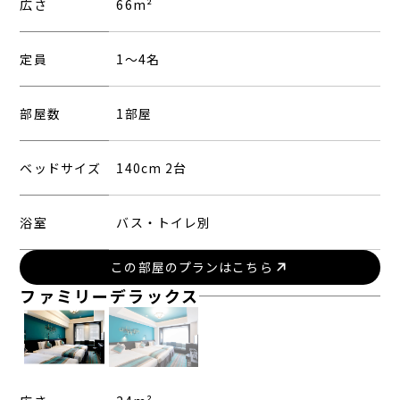
Rates and the membership program differ from Japanese website.
広さ
66m²
Global Site
定員
1〜4名
You can see the FAQ as follows.
部屋数
1部屋
FAQs
ベッドサイズ
140cm 2台
Close
浴室
バス・トイレ別
この部屋のプランはこちら
ファミリーデラックス