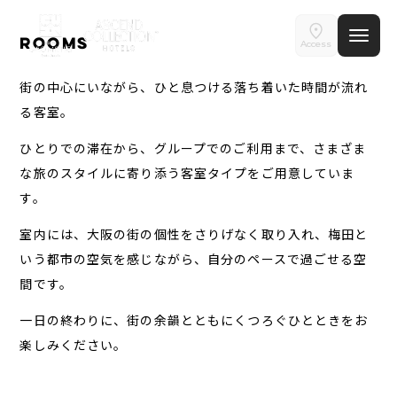
部屋数
ご予約確認・変更・キャンセルフォーム
Rooms
Access
大人人数
客室｜ホテル ジオメティック大阪梅田
公式Webサイトからのご予約
1室あたり
街の中心にいながら、ひと息つける落ち着いた時間が流れ
る客室。
空室検索
ひとりでの滞在から、グループでのご利用まで、さまざま
な旅のスタイルに寄り添う客室タイプをご用意していま
す。
閉じる
会員特典のご案内
室内には、大阪の街の個性をさりげなく取り入れ、梅田と
いう都市の空気を感じながら、自分のペースで過ごせる空
会員登録
ログイン
間です。
予約確認・変更・キャンセル
一日の終わりに、街の余韻とともにくつろぐひとときをお
特別優待会員様
交通＋宿泊プラン
楽しみください。