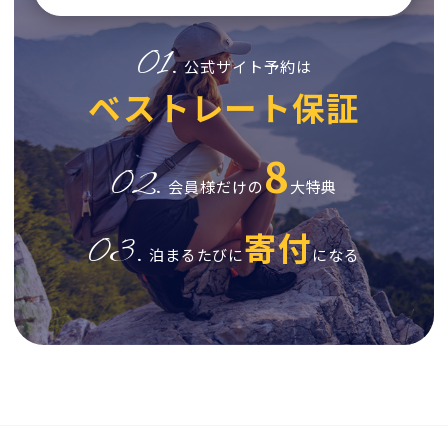
01.
公式サイト予約は
ベストレート保証
8
02.
会員様だけの
大特典
寄付
03.
泊まるたびに
になる