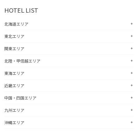
HOTEL LIST
北海道エリア
東北エリア
コンフォートホテル札幌すすきの
コンフォートホテルERA札幌北口
関東エリア
コンフォートホテル八戸
コンフォートホテル函館
コンフォートホテル北上
北陸・甲信越エリア
コンフォートホテル水戸
コンフォートホテル釧路
コンフォートイン一関インター
コンフォートインひたちなか
コンフォートホテル帯広
東海エリア
コンフォートホテル新潟駅前
コンフォートホテル仙台東口
コンフォートイン鹿島
コンフォートホテル北見
コンフォートイン新潟中央インター
コンフォートホテル仙台西口
近畿エリア
コンフォートホテル浜松
コンフォートイン土浦阿見
コンフォートホテル苫小牧
コンフォートイン新潟亀田
コンフォートホテル秋田
コンフォートホテル岐阜
コンフォートイン宇都宮鹿沼
中国・四国エリア
コンフォートホテル彦根
コンフォートホテル千歳
コンフォートホテル燕三条
コンフォートホテル山形
コンフォートイン大垣
コンフォートイン佐野藤岡インター
コンフォートイン近江八幡
コンフォートホテル富山駅前
九州エリア
コンフォートイン倉敷水島
コンフォートホテル天童
hotel around TAKAYAMA, an Ascend Collection Hotel
コンフォートホテル前橋
コンフォートイン八日市
コンフォートイン福井
コンフォートホテル広島大手町
コンフォートイン福島西インター
コンフォートホテル名古屋新幹線口
沖縄エリア
コンフォートホテル小倉
コンフォートイン千葉浜野R16
コンフォートイン京都四条烏丸
コンフォートイン甲府昭和インター
コンフォートホテル呉
コンフォートホテル郡山
コンフォートホテルERA名古屋名駅南
コンフォートホテル黒崎
コンフォートホテル成田
コンフォートホテルERA京都堀川五条
コンフォートホテル那覇県庁前
コンフォートイン甲府石和
コンフォートホテル新山口