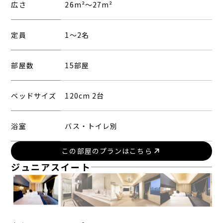
広さ
26m²～27m²
定員
1〜2名
部屋数
15部屋
ベッドサイズ
120cm 2台
浴室
バス・トイレ別
この部屋のプランはこちら
ジュニアスイート
※You will be redirected to Choice Hotel International official website
by clicking each hotel name.