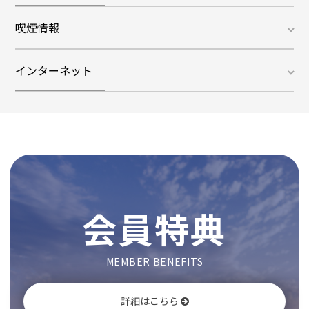
スリッパ
歯ブラシ
喫煙情報
ハンドソープ
シャンプー
全室禁煙
コンディショナー
ボディソープ
インターネット
Wi-Fiあり
会員特典
MEMBER BENEFITS
詳細はこちら