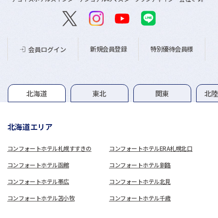
新規会員登録
特別優待会員様
会員ログイン
グループホテル一覧
北海道
東北
関東
北
北海道エリア
コンフォートホテル札幌すすきの
コンフォートホテルERA札幌北口
コンフォートホテル函館
コンフォートホテル釧路
コンフォートホテル帯広
コンフォートホテル北見
コンフォートホテル苫小牧
コンフォートホテル千歳