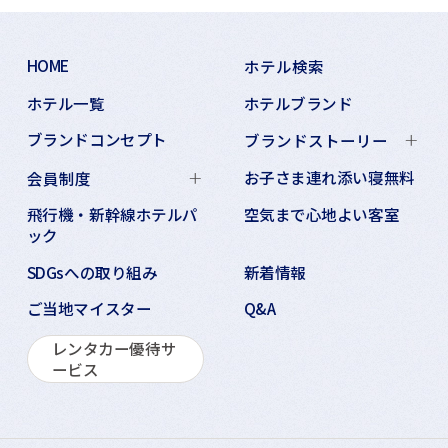
HOME
ホテル検索
ホテル一覧
ホテルブランド
ブランドコンセプト
ブランドストーリー
お子さま連れ添い寝無料
会員制度
飛行機・新幹線ホテルパ
空気まで心地よい客室
ック
SDGsへの取り組み
新着情報
ご当地マイスター
Q&A
レンタカー優待サ
ービス