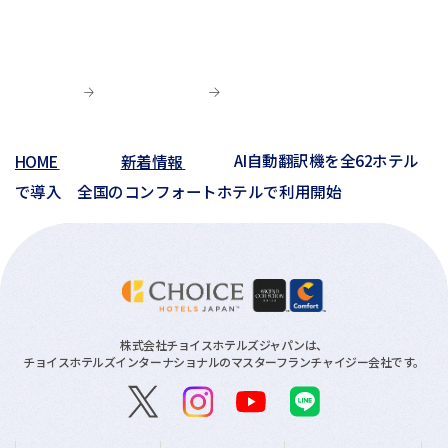
02月(8)
05月(7)
03月(6)
04月(5)
04月(4)
01月(5)
04月(9)
02月(8)
03月(8)
03月(10)
03月(6)
01月(4)
02月(1)
02月(6)
02月(1)
01月(2)
HOME
新着情報
AI自動翻訳機を全62ホテル
01月(3)
で導入 全国のコンフォートホテルで利用開始
株式会社チョイスホテルズジャパンは、
チョイスホテルズインターナショナルのマスターフランチャイジー会社です。