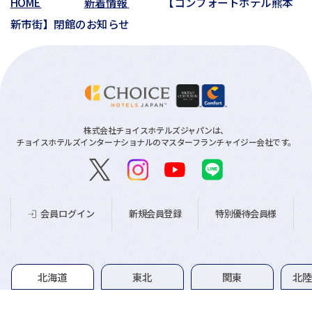
HOME
新着情報
【コンフォートホテル熊本
01月(3)
新市街】閉館のお知らせ
株式会社チョイスホテルズジャパンは、
チョイスホテルズインターナショナルのマスターフランチャイジー会社です。
新規会員登録
特別優待会員様
会員ログイン
グループホテル一覧
北海道
東北
関東
北