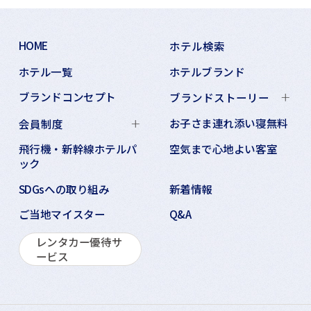
HOME
ホテル検索
ホテル一覧
ホテルブランド
ブランドコンセプト
ブランドストーリー
お子さま連れ添い寝無料
会員制度
飛行機・新幹線ホテルパ
空気まで心地よい客室
ック
SDGsへの取り組み
新着情報
ご当地マイスター
Q&A
レンタカー優待サ
ービス