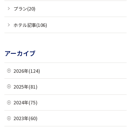
プラン(20)
ホテル記事(106)
アーカイブ
2026年(124)
08月(3)
2025年(81)
07月(21)
12月(8)
2024年(75)
06月(19)
11月(22)
12月(4)
2023年(60)
05月(13)
10月(4)
11月(6)