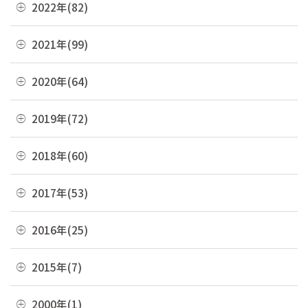
04月(10)
12月(4)
2022年(82)
09月(3)
10月(9)
03月(36)
11月(3)
08月(4)
12月(8)
2021年(99)
09月(4)
02月(9)
10月(3)
07月(7)
11月(5)
08月(6)
12月(9)
2020年(64)
01月(13)
09月(8)
06月(2)
10月(16)
07月(6)
11月(7)
08月(4)
12月(2)
2019年(72)
05月(6)
09月(8)
06月(7)
10月(6)
07月(4)
11月(8)
04月(4)
08月(4)
12月(7)
2018年(60)
05月(9)
09月(5)
06月(7)
10月(7)
03月(7)
07月(10)
11月(9)
04月(5)
08月(4)
12月(7)
2017年(53)
05月(10)
09月(4)
02月(10)
06月(8)
10月(8)
03月(8)
07月(8)
11月(2)
04月(2)
08月(4)
12月(2)
2016年(25)
01月(4)
05月(6)
09月(6)
02月(5)
06月(10)
10月(3)
03月(8)
07月(5)
11月(4)
04月(2)
08月(2)
12月(2)
2015年(7)
01月(6)
05月(8)
09月(4)
02月(4)
06月(6)
10月(7)
03月(7)
07月(5)
11月(3)
04月(10)
08月(3)
11月(1)
2000年(1)
01月(3)
05月(7)
09月(1)