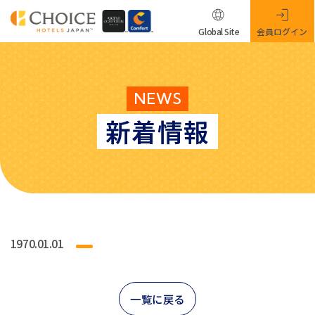
Global Site
会員ログイン
NEWS
新着情報
1970.01.01
一覧に戻る