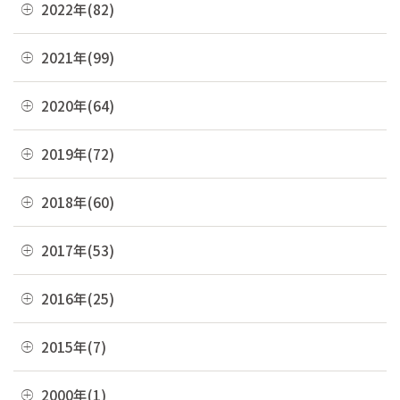
04月(10)
12月(4)
2022年(82)
09月(3)
10月(9)
03月(36)
11月(3)
08月(4)
12月(8)
2021年(99)
09月(4)
02月(9)
10月(3)
07月(7)
11月(5)
08月(6)
12月(9)
2020年(64)
01月(13)
09月(8)
06月(2)
10月(16)
07月(6)
11月(7)
08月(4)
12月(2)
2019年(72)
05月(6)
09月(8)
06月(7)
10月(6)
07月(4)
11月(8)
04月(4)
08月(4)
12月(7)
2018年(60)
05月(9)
09月(5)
06月(7)
10月(7)
03月(7)
07月(10)
11月(9)
04月(5)
08月(4)
12月(7)
2017年(53)
05月(10)
09月(4)
02月(10)
06月(8)
10月(8)
03月(8)
07月(8)
11月(2)
04月(2)
08月(4)
12月(2)
2016年(25)
01月(4)
05月(6)
09月(6)
02月(5)
06月(10)
10月(3)
03月(8)
07月(5)
11月(4)
04月(2)
08月(2)
12月(2)
2015年(7)
01月(6)
05月(8)
09月(4)
02月(4)
06月(6)
10月(7)
03月(7)
07月(5)
11月(3)
04月(10)
08月(3)
11月(1)
2000年(1)
01月(3)
05月(7)
09月(1)