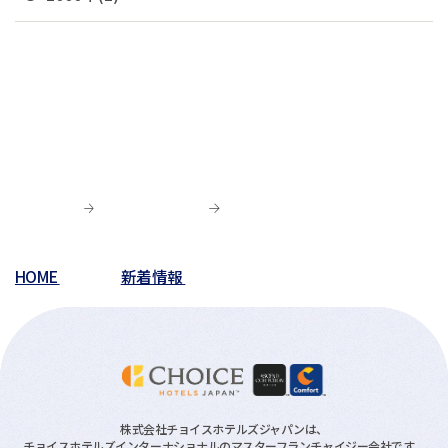
02月(4)
06月(5)
10月(2)
03月(12)
07月(7)
06月(6)
04月(3)
07月(4)
01月(1)
01月(4)
05月(3)
09月(3)
02月(7)
06月(8)
03月(5)
06月(9)
04月(9)
06月(1)
01月(13)
05月(4)
02月(8)
05月(7)
03月(6)
04月(5)
04月(4)
01月(5)
04月(9)
02月(8)
03月(8)
03月(10)
03月(6)
01月(4)
02月(1)
02月(6)
02月(1)
01月(2)
HOME
新着情報
01月(3)
株式会社チョイスホテルズジャパンは、
チョイスホテルズインターナショナルのマスターフランチャイジー会社です。