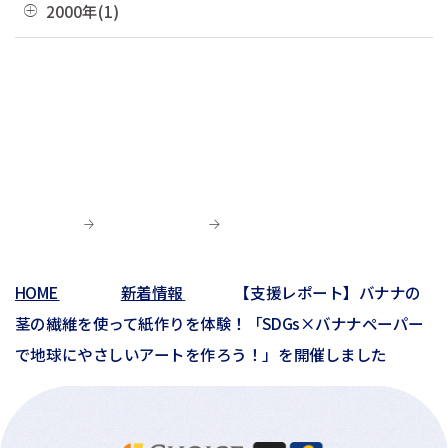
04月(10)
08月(3)
11月(1)
2000年(1)
01月(3)
05月(7)
09月(1)
02月(4)
06月(5)
10月(2)
03月(12)
07月(7)
06月(6)
04月(3)
07月(4)
01月(1)
01月(4)
05月(3)
09月(3)
02月(7)
06月(8)
03月(5)
06月(9)
04月(9)
06月(1)
01月(13)
05月(4)
02月(8)
05月(7)
03月(6)
04月(5)
04月(4)
01月(5)
04月(9)
02月(8)
03月(8)
03月(10)
03月(6)
01月(4)
02月(1)
02月(6)
02月(1)
01月(2)
HOME
新着情報
【支援レポート】バナナの
01月(3)
茎の繊維を使って紙作りを体験！「SDGs×バナナペーパー
で地球にやさしいアートを作ろう！」を開催しました