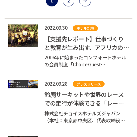
1
2
2022.09.30
ホテル記事
【支援先レポート】仕事づくり
と教育が生み出す、アフリカの未
来 ーOne Planet Café Zambia
2016年に始まったコンフォートホテル
よりー
の会員制度「Choice Guest
Club(TM)」。 会員の皆さまの宿泊代を
もとに、環境・教育・雇用の問題解決
2022.09.28
プレスリリース
に取り組む3つの団体を支援していま
す。 支援している団体 認定NPO法人
鈴鹿サーキットや世界のレース
JUON（樹恩） NETWORK 認定NPO法人
での走行が体験できる「レーシ
カタリバ One P...
ングシミュレータールーム」が
株式会社チョイスホテルズジャパン
コンフォート...
（本社：東京都中央区、代表取締役社
長：村木 雄哉、以下チョイスホテルズ
ジャパン）は、2022年9月、コンフォー