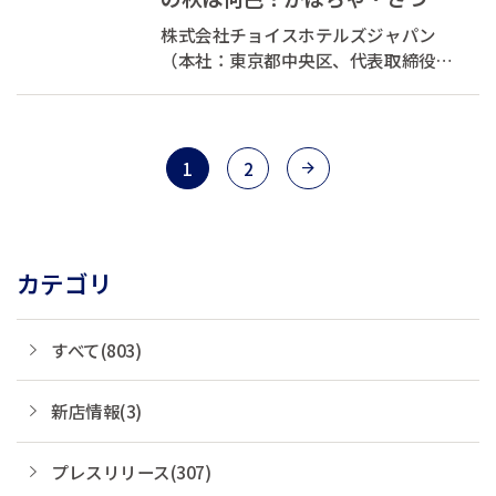
いも・ぶどうを使った秋の限定
株式会社チョイスホテルズジャパン
メニューが無...
（本社：東京都中央区、代表取締役社
長：村木 雄哉、以下チョイスホテルズ
ジャパン）は、2022年10月1日
（土）、全国の「コンフォートホテ
ル」（一部のぞく）の無料朝食で、秋
1
2
の旅の色をテーマに「Color your
Morning -Autumn Color ...
カテゴリ
すべて(803)
新店情報(3)
プレスリリース(307)