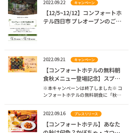
2022.09.22
キャンペーン
トホテル鈴鹿（三重県鈴鹿市）で、鈴
鹿サーキットのコースや世界中のレー
【12/5~12/12】コンフォートホ
ス会場での運転ができる「レーシング
テル四日市 プレオープンのご案
シミュレ...
内
2022.09.21
キャンペーン
【コンフォートホテルの無料朝
食秋メニュー登場記念】スプー
ンで食べるスイートポテトが当
※本キャンペーンは終了しました※ コ
たる！Twitter...
ンフォートホテルの無料朝食に「秋メ
ニュー」が登場！ ⇒コンフォートホテ
ルの無料朝食 詳しくはこちら それを
2022.09.16
プレスリリース
記念して、コンフォートホテルの公式
Twitterをフォロー&リツイートすると
【コンフォートホテル】あなた
『スプーンで食べる ス...
の秋は何色？かぼちゃ・さつま