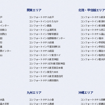
関東エリア
北陸・甲信越エリア
戸
コンフォートホテル水戸
コンフォートホテル新
上
コンフォートインひたちなか
コンフォートイン新潟
インター
コンフォートイン鹿島
コンフォートイン新潟
台東口
コンフォートイン土浦阿見
コンフォートホテル燕
台西口
コンフォートイン宇都宮鹿沼
コンフォートホテル富
田
コンフォートイン佐野藤岡インター
コンフォートイン福井
形
コンフォートホテル前橋
コンフォートイン甲府
童
コンフォートイン千葉浜野R16
コンフォートイン甲府
西インター
コンフォートホテル成田
コンフォートイン諏訪
山
コンフォートスイーツ東京ベイ
コンフォートイン塩尻
コンフォートホテル東京神田
コンフォートイン軽井
コンフォートホテルERA東京東神田
コンフォートホテル東京東日本橋
コンフォートイン東京六本木
コンフォートホテル東京清澄白河
コンフォートホテル横浜関内
九州エリア
沖縄エリア
水島
コンフォートホテル小倉
コンフォートホテル那
島大手町
コンフォートホテル黒崎
コンフォートイン那覇