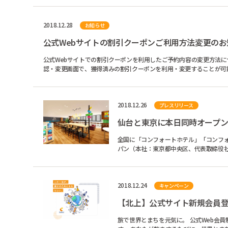
2018.12.28
お知らせ
公式Webサイトの割引クーポンご利用方法変更のお
公式Webサイトでの割引クーポンを利用したご予約内容の変更方法について、2019年
認・変更画面で、獲得済みの割引クーポンを利用・変更することが可能で
2018.12.26
プレスリリース
仙台と東京に本日同時オープン 東北初
全国に「コンフォートホテル」「コンフ
パン（本社：東京都中央区、代表取締役社長
フォートホテル仙台西...
2018.12.24
キャンペーン
【北上】公式サイト新規会員
旅で世界とまちを元気に。 公式Web会員制度