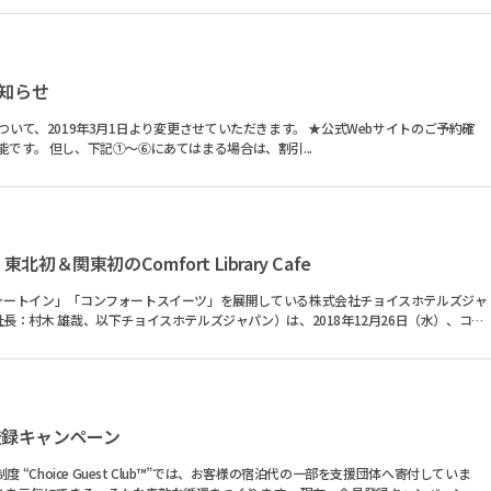
知らせ
3月1日より変更させていただきます。 ★公式Webサイトのご予約確
す。 但し、下記①～⑥にあてはまる場合は、割引...
＆関東初のComfort Library Cafe
ォートイン」「コンフォートスイーツ」を展開している株式会社チョイスホテルズジャ
：村木 雄哉、以下チョイスホテルズジャパン）は、2018年12月26日（水）、コン
登録キャンペーン
 “Choice Guest Club™”では、お客様の宿泊代の一部を支援団体へ寄付していま