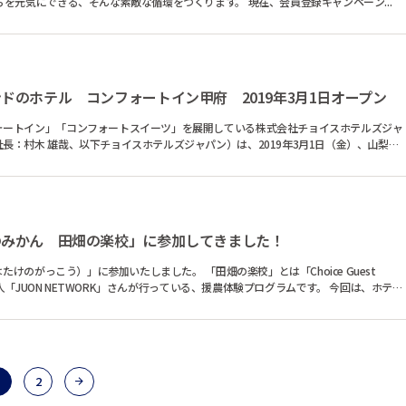
す。 あなたが旅をするたびに、世界とまちを元気にできる、そんな素敵な循環をつくります。 現在、会員登録キャンペーン...
ドのホテル コンフォートイン甲府 2019年3月1日オープン
ォートイン」「コンフォートスイーツ」を展開している株式会社チョイスホテルズジャ
長：村木 雄哉、以下チョイスホテルズジャパン）は、2019年3月1日（金）、山梨県
のみかん 田畑の楽校」に参加してきました！
に参加いたしました。 「田畑の楽校」とは「Choice Guest
O法人「JUON NETWORK」さんが行っている、援農体験プログラムです。 今回は、ホテル
2