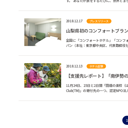
2018.12.17
プレスリリース
山梨県初のコンフォートブラン
全国に「コンフォートホテル」「コンフ
パン（本社：東京都中央区、代表取締役社
甲府市に、「コンフォ...
2018.12.13
ホテル記事
【支援先レポート】「南伊勢
11月24日、25日と2日間「田畑の楽校（はたけのがっこう）」
Club(TM)」の寄付先の一つ、認定NP
のフロントで勤務している...
1