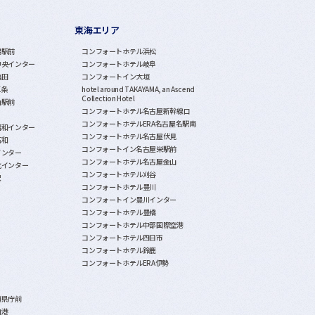
東海エリア
潟駅前
コンフォートホテル浜松
中央インター
コンフォートホテル岐阜
亀田
コンフォートイン大垣
三条
hotel around TAKAYAMA, an Ascend
Collection Hotel
山駅前
コンフォートホテル名古屋新幹線口
コンフォートホテルERA名古屋名駅南
昭和インター
コンフォートホテル名古屋伏見
石和
コンフォートイン名古屋栄駅前
インター
コンフォートホテル名古屋金山
北インター
コンフォートホテル刈谷
沢
コンフォートホテル豊川
コンフォートイン豊川インター
コンフォートホテル豊橋
コンフォートホテル中部国際空港
コンフォートホテル四日市
コンフォートホテル鈴鹿
コンフォートホテルERA伊勢
覇県庁前
泊港