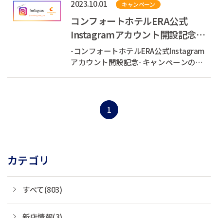
2023.10.01
キャンペーン
スイーツ東京ベイの朝食 詳しくはこ
ちら ハロウィーン限定メニュー登場を
コンフォートホテルERA公式
記念して、コンフォートホ...
Instagramアカウント開設記念
【ホテル限定キャンペーン】
-コンフォートホテルERA公式Instagram
アカウント開設記念- キャンペーンのお
知らせ この度、Instagramにて「コン
フォートホテルERA」公式アカウントを
開設いたしました！ アカウントでは、
・京都＆神戸のお出かけスポット ・お
1
得情報 ・キ...
カテゴリ
すべて(803)
新店情報(3)