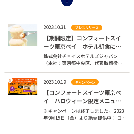
1
2023.10.31
プレスリリース
【期間限定】コンフォートスイ
ーツ東京ベイ ホテル朝食に寒
い朝にうれしい、冬限定のあっ
株式会社チョイスホテルズジャパン
たかメニュー...
（本社：東京都中央区、代表取締役社
長：伊藤孝彦、以下チョイスホテルズ
ジャパン）が展開する「コンフォート
2023.10.19
キャンペーン
スイーツ東京ベイ」（千葉県浦安市）
は、2023年11月1日（水）から2024年
【コンフォートスイーツ東京ベ
２月29日（木）までの期間、朝食にて
イ ハロウィーン限定メニュー
大人も子ども...
登場記念】7層のスイートポテト
※キャンペーンは終了しました。 2023
瓶パフェが当...
年9月15日（金）より絶賛提供中！ コ
ンフォートスイーツ東京ベイのハロウ
ィーン限定メニュー！ ⇒ コンフォート