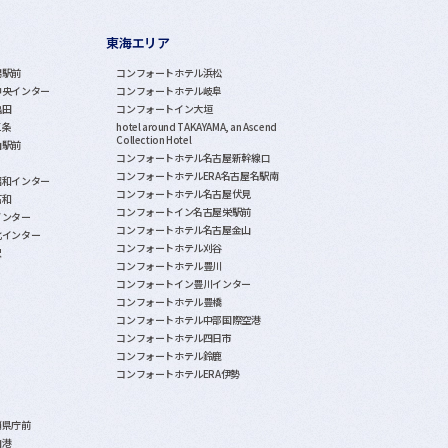
東海エリア
潟駅前
コンフォートホテル浜松
中央インター
コンフォートホテル岐阜
亀田
コンフォートイン大垣
三条
hotel around TAKAYAMA, an Ascend
Collection Hotel
山駅前
コンフォートホテル名古屋新幹線口
コンフォートホテルERA名古屋名駅南
昭和インター
コンフォートホテル名古屋伏見
石和
コンフォートイン名古屋栄駅前
インター
コンフォートホテル名古屋金山
北インター
コンフォートホテル刈谷
沢
コンフォートホテル豊川
コンフォートイン豊川インター
コンフォートホテル豊橋
コンフォートホテル中部国際空港
コンフォートホテル四日市
コンフォートホテル鈴鹿
コンフォートホテルERA伊勢
覇県庁前
泊港