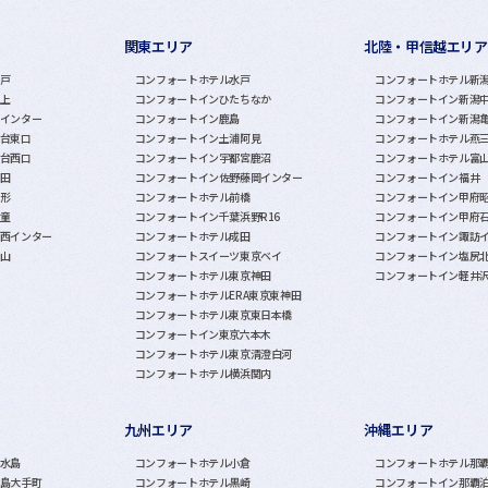
関東エリア
北陸・甲信越エリア
戸
コンフォートホテル水戸
コンフォートホテル新
上
コンフォートインひたちなか
コンフォートイン新潟
インター
コンフォートイン鹿島
コンフォートイン新潟
台東口
コンフォートイン土浦阿見
コンフォートホテル燕
台西口
コンフォートイン宇都宮鹿沼
コンフォートホテル富
田
コンフォートイン佐野藤岡インター
コンフォートイン福井
形
コンフォートホテル前橋
コンフォートイン甲府
童
コンフォートイン千葉浜野R16
コンフォートイン甲府
西インター
コンフォートホテル成田
コンフォートイン諏訪
山
コンフォートスイーツ東京ベイ
コンフォートイン塩尻
コンフォートホテル東京神田
コンフォートイン軽井
コンフォートホテルERA東京東神田
コンフォートホテル東京東日本橋
コンフォートイン東京六本木
コンフォートホテル東京清澄白河
コンフォートホテル横浜関内
九州エリア
沖縄エリア
水島
コンフォートホテル小倉
コンフォートホテル那
島大手町
コンフォートホテル黒崎
コンフォートイン那覇