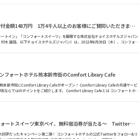
【コロナ寄付プロジェクト】寄付金額148万円 1万4千人以上のお客様にご賛同いただきました 予約1件につ...
ォートイン」「コンフォートスイーツ」を展開する株式会社チョイスホテルズジャパン
村木 雄哉、以下チョイスホテルズジャパン）は、2022年6月30日（木）、コンフォー
フォートホテル熊本新市街のComfort Library Cafe
Library Cafeがオープン！ Comfort Library Cafeの共通サービ
ます。 Comfort Library Cafeとは コンフォートホ
終了しました【第二弾】コンフォートスイーツ東京ベイ、無料宿泊券が当たる〜 Twitterフォロー&リツイ...