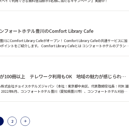
京ベイで利用できる無料宿泊券が3名様に当たるキャンペーン 』実施中！
ォートホテル豊川のComfort Library Cafe
y Cafeがオープン！ Comfort Library Cafeの共通サービスに加
Library Cafeとは コンフォートホテルのブラン
ブックディレクターが選んだ本が100冊以上 テレワーク利用もOK 地域の魅力が感じられるComfort Librar...
る株式会社チョイスホテルズジャパン（本社：東京都中央区、代表取締役社長：村木 雄
2022年6月、コンフォートホテル豊川（愛知県豊川市）、コンフォートホテル刈谷
2