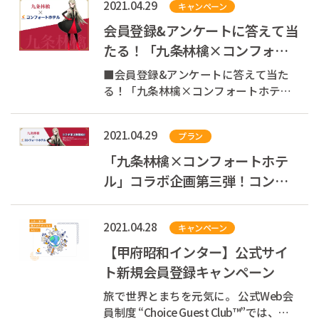
2021.04.29
キャンペーン
たる！九条林檎×コンフォー...
会員登録&アンケートに答えて当
たる！「九条林檎×コンフォー
トホテル」コラボキャンペーン
■会員登録&アンケートに答えて当た
る！「九条林檎×コンフォートホテ
ル」コラボキャンペーン 東京都内4ホテ
ルで好評販売中の「九条林檎」様とコ
2021.04.29
プラン
ンフォートホテルのコラボプランが、 4
月30日よりコンフォートイン東京六本
「九条林檎×コンフォートホテ
木でも販売開始！ 東京都内の...
ル」コラボ企画第三弾！コンフ
ォートイン東京六本木で【描き
下ろしノベルテ...
2021.04.28
キャンペーン
【甲府昭和インター】公式サイ
ト新規会員登録キャンペーン
旅で世界とまちを元気に。 公式Web会
員制度 “Choice Guest Club™”では、お