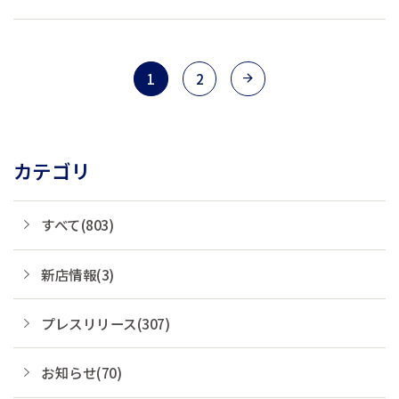
客様の宿泊代の一部を支援団体へ寄付
しています。 あなたが旅をするたび
に、世界とまちを元気にできる、そん
な素敵な循環をつくります。 現在、会
1
2
員登録キャンペーン...
カテゴリ
すべて(803)
新店情報(3)
プレスリリース(307)
お知らせ(70)