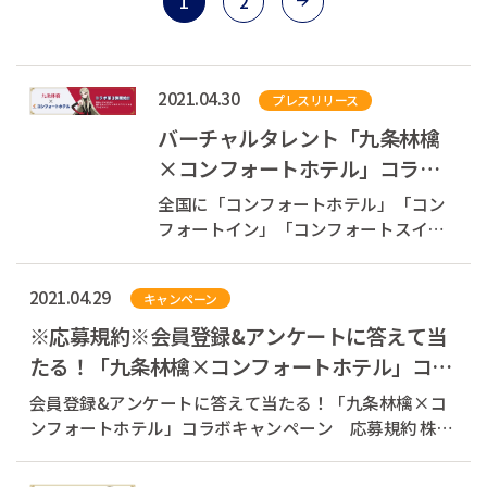
1
2
2021.04.30
プレスリリース
バーチャルタレント「九条林檎
×コンフォートホテル」コラボ
企画第三弾 描き下ろしノベル
全国に「コンフォートホテル」「コン
ティつきプラン...
フォートイン」「コンフォートスイー
ツ」を展開する株式会社チョイスホテ
ルズジャパン（本社：東京都中央区、
2021.04.29
キャンペーン
代表取締役社長：村木 雄哉、以下チョ
イスホテルズジャパン）は、2021年4月
※応募規約※会員登録&アンケートに答えて当
30日（金）、吸血鬼と人間のハイブリ
たる！「九条林檎×コンフォートホテル」コラ
ッドレ...
ボキャンペーン
会員登録&アンケートに答えて当たる！「九条林檎×コ
ンフォートホテル」コラボキャンペーン 応募規約 株式
会社チョイスホテルズジャパン（以下、「当社」といい
ます。）が主催する「会員登録&アンケートに答えて当