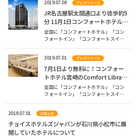
2019.07.08
プレスリリース
に、世界とまちを元気にできる、そん
な素敵な循環をつくります。 現在、会
JR名古屋駅太閤通口より徒歩約5
員登録キャンペーン...
分 11月1日コンフォートホテル名
古屋新幹線口開業
全国に「コンフォートホテル」「コン
フォートイン」「コンフォートスイー
ツ」を展開している株式会社チョイス
ホテルズジャパン（本社：東京都中央
2019.07.01
プレスリリース
区、代表取締役社長：村木 雄哉、以下
チョイスホテルズジャパン）は、2019
7月1日より無料に！コンフォー
年11月1日（金）、愛知県名古屋市中村
トホテル宮崎のComfort Library
区に「...
Cafe
全国に「コンフォートホテル」「コン
フォートイン」「コンフォートスイー
ツ」を展開している株式会社チョイス
ホテルズジャパン（本社：東京都中央
2019.07.01
お知らせ
区、代表取締役社長：村木 雄哉、以下
チョイスホテルズジャパン）は、2019
チョイスホテルズジャパンが石川県小松市に展
年7月1日（月）、コンフォートホテル
開していたホテルについて
宮崎（宮...