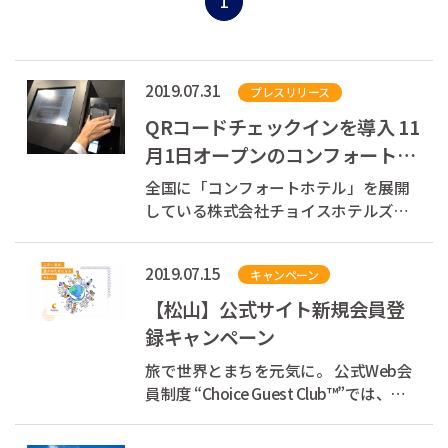
1
2019.07.31
プレスリリース
QRコードチェックインを導入 11
月1日オープンのコンフォートホ
テル名古屋新幹線口でも可能に
全国に「コンフォートホテル」を展開
している株式会社チョイスホテルズジ
ャパン（本社：東京都中央区、代表取
締役社長：村木 雄哉、以下チョイスホ
2019.07.15
キャンペーン
テルズジャパン）は、11月1日に開業す
るコンフォートホテル名古屋新幹線口
【松山】公式サイト新規会員登
で、QR コードによりチェックインがで
録キャンペーン
きるチ...
旅で世界とまちを元気に。 公式Web会
員制度 “Choice Guest Club™”では、お
客様の宿泊代の一部を支援団体へ寄付
しています。 あなたが旅をするたび