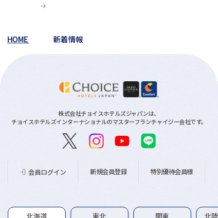
HOME
新着情報
株式会社チョイスホテルズジャパンは、
チョイスホテルズインターナショナルのマスターフランチャイジー会社です。
新規会員登録
特別優待会員様
会員ログイン
グループホテル一覧
北海道
東北
関東
北