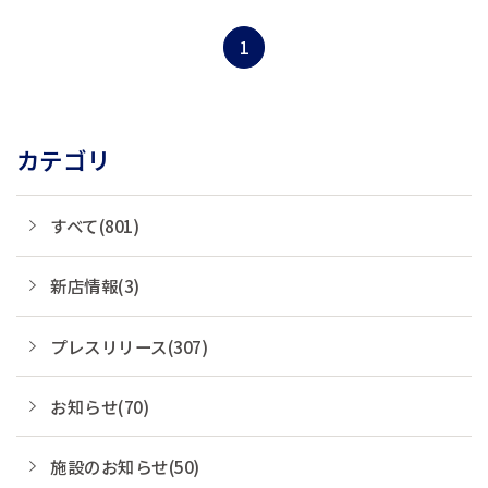
雄哉、以下チョイスホテルズジャパ
ン）は、2018年3月30日(金)、千葉県の
1
新浦安エリアに「コンフォートスイー
ツ東京ベ...
カテゴリ
すべて(801)
新店情報(3)
プレスリリース(307)
お知らせ(70)
施設のお知らせ(50)