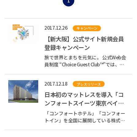
1
2017.12.26
キャンペーン
【新大阪】公式サイト新規会員
登録キャンペーン
旅で世界とまちを元気に。 公式Web会
員制度 “Choice Guest Club™”では、お
客様の宿泊代の一部を支援団体へ寄付
しています。 あなたが旅をするたび
2017.12.18
プレスリリース
に、世界とまちを元気にできる、そん
な素敵な循環をつくります。 現在、会
日本初のマットレスを導入「コ
員登録キャンペーン...
ンフォートスイーツ東京ベイ」
が新浦安エリアに2018年3月開
「コンフォートホテル」「コンフォー
業 2017年12...
トイン」を全国に展開している株式会
社チョイスホテルズジャパン（本社：
東京都中央区、代表取締役社長：村木