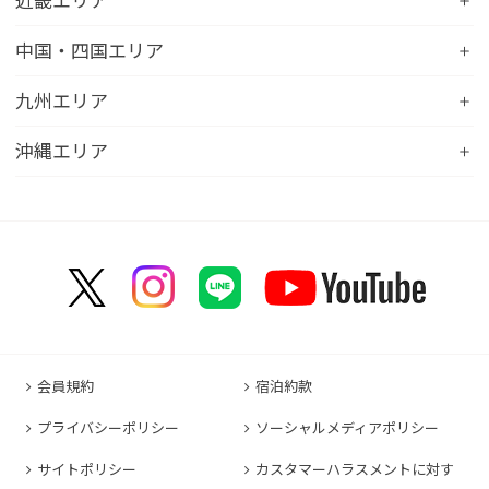
近畿エリア
コンフォートイン土浦阿見
コンフォートホテル苫小牧
コンフォートイン新潟亀田
コンフォートホテル秋田
コンフォートホテル岐阜
コンフォートイン宇都宮鹿沼
コンフォートホテル彦根
中国・四国エリア
コンフォートホテル千歳
コンフォートホテル燕三条
コンフォートホテル山形
コンフォートイン大垣
コンフォートイン佐野藤岡インター
コンフォートイン近江八幡
コンフォートホテル富山駅前
コンフォートイン倉敷水島
九州エリア
コンフォートホテル天童
hotel around TAKAYAMA, an Ascend Collection
コンフォートホテル前橋
コンフォートイン八日市
コンフォートイン福井
Hotel
コンフォートホテル広島大手町
コンフォートイン福島西インター
コンフォートホテル小倉
沖縄エリア
コンフォートイン千葉浜野R16
コンフォートイン京都四条烏丸
コンフォートイン甲府昭和インター
コンフォートホテル名古屋新幹線口
コンフォートホテル呉
コンフォートホテル郡山
コンフォートホテル黒崎
コンフォートホテル成田
コンフォートホテルERA京都堀川五条
コンフォートホテル那覇県庁前
コンフォートイン甲府石和
コンフォートホテルERA名古屋名駅南
コンフォートホテル新山口
コンフォートホテル博多
コンフォートスイーツ東京ベイ
コンフォートホテルERA京都東寺
コンフォートイン那覇泊港
コンフォートイン諏訪インター
コンフォートホテル名古屋伏見
コンフォートホテル高松
コンフォートイン福岡天神
コンフォートホテル東京神田
コンフォートホテル新大阪
コンフォートホテルERA石垣島
コンフォートイン塩尻北インター
コンフォートイン名古屋栄駅前
コンフォートイン善通寺インター
コンフォートイン宗像
コンフォートホテルERA東京東神田
HOTEL GEOMETIQ Osaka Umeda,an Ascend
コンフォートイン軽井沢
コンフォートホテル名古屋金山
コンフォートホテル松山
Collection Hotel
コンフォートホテル佐賀
コンフォートホテル東京東日本橋
コンフォートホテル刈谷
コンフォートホテル高知
コンフォートホテル大阪心斎橋
コンフォートイン鳥栖
コンフォートイン東京六本木
会員規約
宿泊約款
コンフォートホテル豊川
コンフォートホテル堺
コンフォートイン長崎空港
コンフォートホテル東京清澄白河
プライバシーポリシー
ソーシャルメディアポリシー
コンフォートイン豊川インター
コンフォートホテルERA神戸三宮
コンフォートホテル熊本新市街
コンフォートホテル横浜関内
コンフォートホテル豊橋
サイトポリシー
カスタマーハラスメントに対す
コンフォートホテル姫路
コンフォートイン熊本御幸笛田