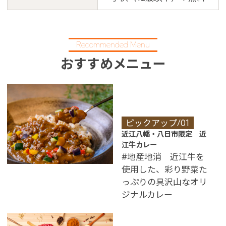
Recommended Menu
おすすめメニュー
ピックアップ/01
近江八幡・八日市限定 近
江牛カレー
#地産地消 近江牛を
使用した、彩り野菜た
っぷりの具沢山なオリ
ジナルカレー