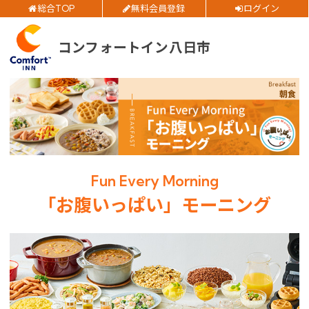
総合TOP
無料会員登録
ログイン
公式サイトベストレート
お得
ご予約確認・変更・キャンセルフォーム
全プラン
価格！
コンフォートイン八日市
公式Webサイトからのご予約
チェックイン日
チェックアウト日
閉じる
部屋数
Fun Every Morning
「お腹いっぱい」モーニング
大人人数
1室あたり
空室検索