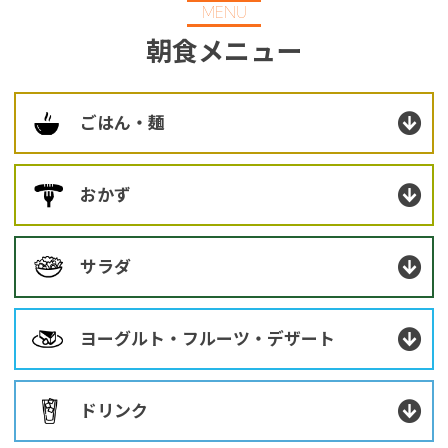
MENU
You can see the FAQ as follows.
朝食メニュー
FAQs
Close
ごはん・麺
おかず
サラダ
ヨーグルト・フルーツ・デザート
ドリンク