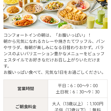
会員特典のご案内
会員登録
ログイン
予約確認・変更・キャンセル
コンフォートインの朝は、「お腹いっぱい」！
特別優待会員様
交通＋宿泊プラン
朝から元気になれるカレーや焼きたてワッフル、パン
やサラダ、毎朝が楽しみになる日替わりおかず。バラ
ンスのよいバリエーション豊かなメニューをビュッフ
ェスタイルでお好きなだけお召し上がりいただけま
す。
お腹いっぱい食べて、元気な1日をお過ごしください。
平日：6：00～9：00
営業時間
土日祝：6：30～9：30
大人（13歳以上）：1,100円
ご朝食料金
子供（12歳以下）：無料