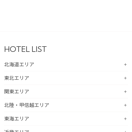
HOTEL LIST
北海道エリア
コンフォートホテル札幌すすきの
東北エリア
コンフォートホテルERA札幌北口
コンフォートホテル八戸
関東エリア
コンフォートホテル函館
コンフォートホテル北上
コンフォートホテル水戸
北陸・甲信越エリア
コンフォートホテル釧路
コンフォートイン一関インター
コンフォートインひたちなか
コンフォートホテル帯広
コンフォートホテル新潟駅前
東海エリア
コンフォートホテル仙台東口
コンフォートイン鹿島
コンフォートホテル北見
コンフォートイン新潟中央インター
コンフォートホテル仙台西口
コンフォートホテル浜松