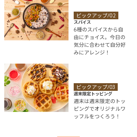
ピックアップ/02
スパイス
6種のスパイスから自
由にチョイス。今日の
気分に合わせて自分好
みにアレンジ！
ピックアップ/03
週末限定トッピング
※You will be redirected to Choice Hotel International official websi
週末は週末限定のトッ
clicking each hotel name.
ピングでオリジナルワ
Rates and the membership program differ from Japanese website.
ッフルをつくろう！
Global Site