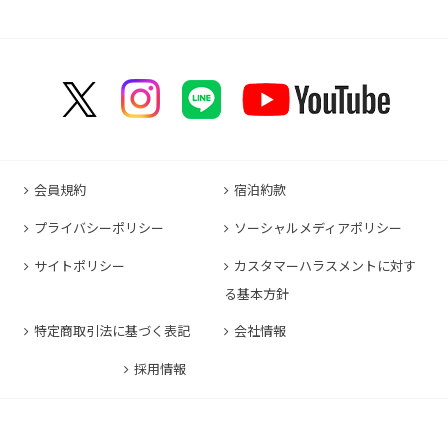
コンフォートホテル郡山
コンフォートホテル黒崎
コンフォートホテル成田
コンフォートホテルERA京都堀川五条
コンフォートホテル那覇県庁前
コンフォートイン甲府石和
コンフォートホテルERA名古屋名駅南
コンフォートホテル新山口
コンフォートホテル博多
コンフォートスイーツ東京ベイ
コンフォートホテルERA京都東寺
コンフォートイン那覇泊港
コンフォートイン諏訪インター
コンフォートホテル名古屋伏見
コンフォートホテル高松
コンフォートイン福岡天神
コンフォートホテル東京神田
コンフォートホテル新大阪
コンフォートホテルERA石垣島
コンフォートイン塩尻北インター
コンフォートイン名古屋栄駅前
コンフォートイン善通寺インター
コンフォートイン宗像
コンフォートホテルERA東京東神田
HOTEL GEOMETIQ Osaka Umeda,an Ascend
コンフォートイン軽井沢
コンフォートホテル名古屋金山
コンフォートホテル松山
Collection Hotel
コンフォートホテル佐賀
コンフォートホテル東京東日本橋
コンフォートホテル刈谷
コンフォートホテル高知
コンフォートホテル大阪心斎橋
コンフォートイン鳥栖
コンフォートイン東京六本木
会員規約
宿泊約款
コンフォートホテル豊川
コンフォートホテル堺
コンフォートイン長崎空港
コンフォートホテル東京清澄白河
プライバシーポリシー
ソーシャルメディアポリシー
コンフォートイン豊川インター
コンフォートホテルERA神戸三宮
コンフォートホテル熊本新市街
コンフォートホテル横浜関内
コンフォートホテル豊橋
サイトポリシー
カスタマーハラスメントに対す
コンフォートホテル姫路
コンフォートイン熊本御幸笛田
る基本方針
コンフォートホテル中部国際空港
コンフォートイン姫路夢前橋
コンフォートホテル宮崎
特定商取引法に基づく表記
会社情報
コンフォートホテル四日市
コンフォートホテル奈良
コンフォートイン鹿児島谷山
コンフォートホテル鈴鹿
採用情報
コンフォートホテル和歌山
コンフォートホテルERA伊勢
コンフォートホテル紀伊田辺