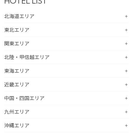
HOTEL LIST
北海道エリア
コンフォートホテル札幌すすきの
東北エリア
コンフォートホテルERA札幌北口
コンフォートホテル八戸
関東エリア
コンフォートホテル函館
コンフォートホテル北上
コンフォートホテル水戸
北陸・甲信越エリア
コンフォートホテル釧路
コンフォートイン一関インター
コンフォートインひたちなか
コンフォートホテル帯広
コンフォートホテル新潟駅前
東海エリア
コンフォートホテル仙台東口
コンフォートイン鹿島
コンフォートホテル北見
コンフォートイン新潟中央インター
コンフォートホテル仙台西口
コンフォートホテル浜松
近畿エリア
コンフォートイン土浦阿見
コンフォートホテル苫小牧
コンフォートイン新潟亀田
コンフォートホテル秋田
コンフォートホテル岐阜
コンフォートイン宇都宮鹿沼
コンフォートホテル彦根
中国・四国エリア
コンフォートホテル千歳
コンフォートホテル燕三条
コンフォートホテル山形
コンフォートイン大垣
コンフォートイン佐野藤岡インター
コンフォートイン近江八幡
コンフォートホテル富山駅前
コンフォートイン倉敷水島
九州エリア
コンフォートホテル天童
hotel around TAKAYAMA, an Ascend Collection
コンフォートホテル前橋
コンフォートイン八日市
コンフォートイン福井
Hotel
コンフォートホテル広島大手町
コンフォートイン福島西インター
コンフォートホテル小倉
沖縄エリア
コンフォートイン千葉浜野R16
コンフォートイン京都四条烏丸
コンフォートイン甲府昭和インター
コンフォートホテル名古屋新幹線口
コンフォートホテル呉