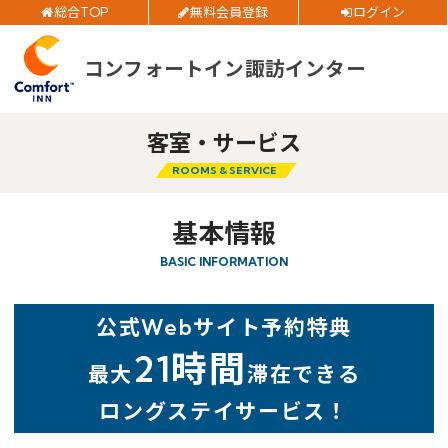
総合TOP
無料会員登録
ログイン
ご予約確認・変更・キャンセルフォーム
チェックイン日
コンフォートイン諏訪インター
公式Webサイトからのご予約
チェックアウト日
客室・サービス
部屋数
ROOMS & SERVICE
大人人数
基本情報
閉じる
1室あたり
BASIC INFORMATION
空室検索
公式Webサイト予約特典
21時間
会員特典のご案内
最大
滞在できる
ロングステイサービス！
会員登録
ログイン