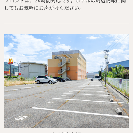
フロントは、24時間対応です。ホテルの周辺情報に関
してもお気軽にお声がけください。
※You will be redirected to Choice Hotel International official websi
clicking each hotel name.
Rates and the membership program differ from Japanese website.
Global Site
You can see the FAQ as follows.
FAQs