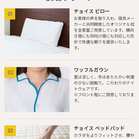
チョイス ピロー
01
お客様の声を取り入れ、寝具メー
カーと共同開発したオリジナル枕
を全客室ご用意しています。横向
き寝にも仰向け寝にも対応した形
状で快適な眠りを提供いたしま
す。
ワッフルガウン
02
夏は涼しく、冬はあたたかい刺激
の少ない肌触り。こだわりのナイ
トウェアです。
※フロント階にご用意しておりま
す。
チョイス ベッドパッド
03
カラダをよりフィットさせ、腰や