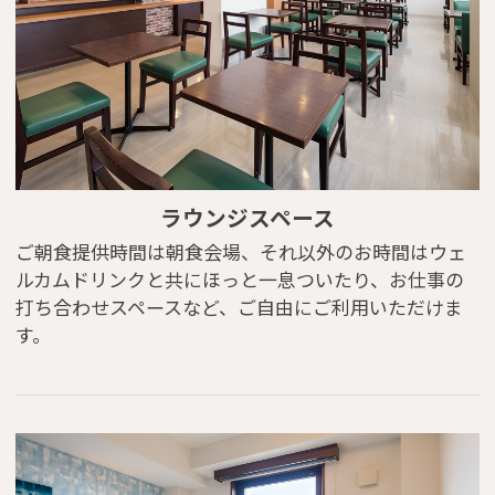
ラウンジスペース
ご朝食提供時間は朝食会場、それ以外のお時間はウェ
ルカムドリンクと共にほっと一息ついたり、お仕事の
※You will be redirected to Choice Hotel International official websi
打ち合わせスペースなど、ご自由にご利用いただけま
clicking each hotel name.
Rates and the membership program differ from Japanese website.
す。
Global Site
You can see the FAQ as follows.
FAQs