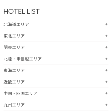
HOTEL LIST
北海道エリア
コンフォートホテル札幌すすきの
東北エリア
コンフォートホテルERA札幌北口
コンフォートホテル八戸
関東エリア
コンフォートホテル函館
コンフォートホテル北上
コンフォートホテル水戸
北陸・甲信越エリア
コンフォートホテル釧路
コンフォートイン一関インター
コンフォートインひたちなか
コンフォートホテル帯広
コンフォートホテル新潟駅前
東海エリア
コンフォートホテル仙台東口
コンフォートイン鹿島
コンフォートホテル北見
コンフォートイン新潟中央インター
コンフォートホテル仙台西口
コンフォートホテル浜松
近畿エリア
コンフォートイン土浦阿見
コンフォートホテル苫小牧
コンフォートイン新潟亀田
コンフォートホテル秋田
コンフォートホテル岐阜
コンフォートイン宇都宮鹿沼
コンフォートホテル彦根
中国・四国エリア
コンフォートホテル千歳
コンフォートホテル燕三条
コンフォートホテル山形
コンフォートイン大垣
コンフォートイン佐野藤岡インター
コンフォートイン近江八幡
コンフォートホテル富山駅前
コンフォートイン倉敷水島
九州エリア
コンフォートホテル天童
hotel around TAKAYAMA, an Ascend Collection
コンフォートホテル前橋
コンフォートイン八日市