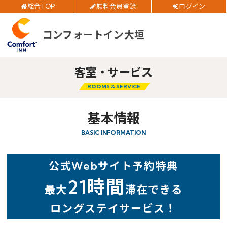
総合TOP
無料会員登録
ログイン
チェックイン日
ご予約確認・変更・キャンセルフォーム
コンフォートイン大垣
公式Webサイトからのご予約
チェックアウト日
客室・サービス
部屋数
ROOMS & SERVICE
大人人数
1室あたり
閉じる
基本情報
BASIC INFORMATION
空室検索
公式Webサイト予約特典
会員特典のご案内
21時間
最大
滞在できる
ロングステイサービス！
会員登録
ログイン