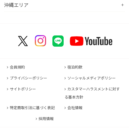
コンフォートイン福井
Hotel
コンフォートホテル広島大手町
コンフォートイン福島西インター
コンフォートホテル小倉
沖縄エリア
コンフォートイン千葉浜野R16
コンフォートイン京都四条烏丸
コンフォートイン甲府昭和インター
コンフォートホテル名古屋新幹線口
コンフォートホテル呉
コンフォートホテル郡山
コンフォートホテル黒崎
コンフォートホテル成田
コンフォートホテルERA京都堀川五条
コンフォートホテル那覇県庁前
コンフォートイン甲府石和
コンフォートホテルERA名古屋名駅南
コンフォートホテル新山口
コンフォートホテル博多
コンフォートスイーツ東京ベイ
コンフォートホテルERA京都東寺
コンフォートイン那覇泊港
コンフォートイン諏訪インター
コンフォートホテル名古屋伏見
コンフォートホテル高松
コンフォートイン福岡天神
コンフォートホテル東京神田
コンフォートホテル新大阪
コンフォートホテルERA石垣島
コンフォートイン塩尻北インター
コンフォートイン名古屋栄駅前
コンフォートイン善通寺インター
コンフォートイン宗像
コンフォートホテルERA東京東神田
HOTEL GEOMETIQ Osaka Umeda,an Ascend
コンフォートイン軽井沢
コンフォートホテル名古屋金山
コンフォートホテル松山
Collection Hotel
コンフォートホテル佐賀
コンフォートホテル東京東日本橋
コンフォートホテル刈谷
コンフォートホテル高知
コンフォートホテル大阪心斎橋
コンフォートイン鳥栖
コンフォートイン東京六本木
会員規約
宿泊約款
コンフォートホテル豊川
コンフォートホテル堺
コンフォートイン長崎空港
コンフォートホテル東京清澄白河
プライバシーポリシー
ソーシャルメディアポリシー
コンフォートイン豊川インター
コンフォートホテルERA神戸三宮
コンフォートホテル熊本新市街
コンフォートホテル横浜関内
コンフォートホテル豊橋
サイトポリシー
カスタマーハラスメントに対す
コンフォートホテル姫路
コンフォートイン熊本御幸笛田
る基本方針
コンフォートホテル中部国際空港
コンフォートイン姫路夢前橋
コンフォートホテル宮崎
特定商取引法に基づく表記
会社情報
コンフォートホテル四日市
コンフォートホテル奈良
コンフォートイン鹿児島谷山
コンフォートホテル鈴鹿
採用情報
コンフォートホテル和歌山
コンフォートホテルERA伊勢