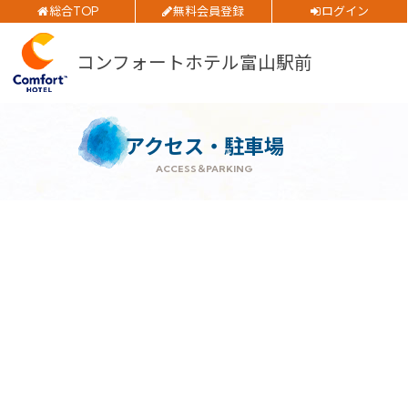
総合TOP
無料会員登録
ログイン
公式サイトベストレート
お得
ご予約確認・変更・キャンセルフォーム
全プラン
価格！
コンフォートホテル富山駅前
公式Webサイトからのご予約
チェックイン日
アクセス・駐車場
ACCESS＆PARKING
チェックアウト日
閉じる
部屋数
大人人数
1室あたり
空室検索