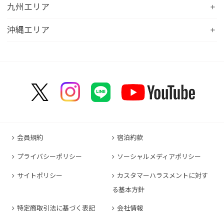
コンフォートイン近江八幡
コンフォートホテル富山駅前
コンフォートイン倉敷水島
九州エリア
コンフォートホテル天童
hotel around TAKAYAMA, an Ascend Collection
コンフォートホテル前橋
コンフォートイン八日市
コンフォートイン福井
Hotel
コンフォートホテル広島大手町
コンフォートイン福島西インター
コンフォートホテル小倉
沖縄エリア
コンフォートイン千葉浜野R16
コンフォートイン京都四条烏丸
コンフォートイン甲府昭和インター
コンフォートホテル名古屋新幹線口
コンフォートホテル呉
コンフォートホテル郡山
コンフォートホテル黒崎
コンフォートホテル成田
コンフォートホテルERA京都堀川五条
コンフォートホテル那覇県庁前
コンフォートイン甲府石和
コンフォートホテルERA名古屋名駅南
コンフォートホテル新山口
コンフォートホテル博多
コンフォートスイーツ東京ベイ
コンフォートホテルERA京都東寺
コンフォートイン那覇泊港
コンフォートイン諏訪インター
コンフォートホテル名古屋伏見
コンフォートホテル高松
コンフォートイン福岡天神
コンフォートホテル東京神田
コンフォートホテル新大阪
コンフォートホテルERA石垣島
コンフォートイン塩尻北インター
コンフォートイン名古屋栄駅前
コンフォートイン善通寺インター
コンフォートイン宗像
コンフォートホテルERA東京東神田
HOTEL GEOMETIQ Osaka Umeda,an Ascend
コンフォートイン軽井沢
コンフォートホテル名古屋金山
コンフォートホテル松山
Collection Hotel
コンフォートホテル佐賀
コンフォートホテル東京東日本橋
コンフォートホテル刈谷
コンフォートホテル高知
コンフォートホテル大阪心斎橋
コンフォートイン鳥栖
コンフォートイン東京六本木
会員規約
宿泊約款
コンフォートホテル豊川
コンフォートホテル堺
コンフォートイン長崎空港
コンフォートホテル東京清澄白河
プライバシーポリシー
ソーシャルメディアポリシー
コンフォートイン豊川インター
コンフォートホテルERA神戸三宮
コンフォートホテル熊本新市街
コンフォートホテル横浜関内
コンフォートホテル豊橋
サイトポリシー
カスタマーハラスメントに対す
コンフォートホテル姫路
コンフォートイン熊本御幸笛田
る基本方針
コンフォートホテル中部国際空港
コンフォートイン姫路夢前橋
コンフォートホテル宮崎
特定商取引法に基づく表記
会社情報
コンフォートホテル四日市
コンフォートホテル奈良
コンフォートイン鹿児島谷山