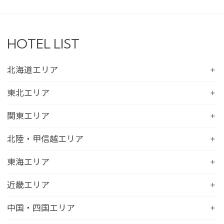
HOTEL LIST
北海道エリア
コンフォートホテル札幌すすきの
東北エリア
コンフォートホテルERA札幌北口
コンフォートホテル八戸
関東エリア
コンフォートホテル函館
コンフォートホテル北上
コンフォートホテル水戸
北陸・甲信越エリア
コンフォートホテル釧路
コンフォートイン一関インター
コンフォートインひたちなか
コンフォートホテル帯広
コンフォートホテル新潟駅前
東海エリア
コンフォートホテル仙台東口
コンフォートイン鹿島
コンフォートホテル北見
コンフォートイン新潟中央インター
コンフォートホテル仙台西口
コンフォートホテル浜松
近畿エリア
コンフォートイン土浦阿見
コンフォートホテル苫小牧
コンフォートイン新潟亀田
コンフォートホテル秋田
コンフォートホテル岐阜
コンフォートイン宇都宮鹿沼
コンフォートホテル彦根
中国・四国エリア
コンフォートホテル千歳
コンフォートホテル燕三条
コンフォートホテル山形
コンフォートイン大垣
コンフォートイン佐野藤岡インター