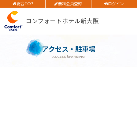
総合TOP
無料会員登録
ログイン
公式サイトベストレート
お得
ご予約確認・変更・キャンセルフォーム
全プラン
価格！
コンフォートホテル新大阪
公式Webサイトからのご予約
チェックイン日
アクセス・駐車場
ACCESS＆PARKING
チェックアウト日
閉じる
部屋数
大人人数
1室あたり
空室検索