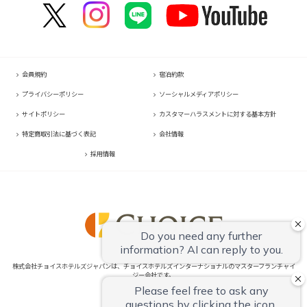
コンフォートイン軽井沢
HOTEL GEOMETIQ Osaka Umeda,an Ascend Collection Hotel
コンフォートイン宗像
コンフォートホテル東京東日本橋
コンフォートホテル刈谷
コンフォートホテル松山
コンフォートホテル大阪心斎橋
コンフォートホテル佐賀
コンフォートイン東京六本木
コンフォートホテル豊川
コンフォートホテル高知
コンフォートホテル堺
コンフォートイン鳥栖
コンフォートホテル東京清澄白河
コンフォートイン豊川インター
コンフォートホテルERA神戸三宮
コンフォートイン長崎空港
コンフォートホテル横浜関内
コンフォートホテル豊橋
コンフォートホテル姫路
コンフォートホテル熊本新市街
会員規約
宿泊約款
コンフォートホテル中部国際空港
コンフォートイン姫路夢前橋
コンフォートイン熊本御幸笛田
プライバシーポリシー
ソーシャルメディアポリシー
コンフォートホテル四日市
コンフォートホテル奈良
コンフォートホテル宮崎
サイトポリシー
カスタマーハラスメントに対する基本方針
コンフォートホテル鈴鹿
コンフォートホテル和歌山
コンフォートイン鹿児島谷山
特定商取引法に基づく表記
会社情報
コンフォートホテルERA伊勢
コンフォートホテル紀伊田辺
採用情報
株式会社チョイスホテルズジャパンは、チョイスホテルズインターナショナルのマスターフランチャイ
ジー会社です。