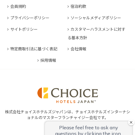
コンフォートホテル大阪心斎橋
コンフォートイン鳥栖
コンフォートイン東京六本木
会員規約
宿泊約款
コンフォートホテル豊川
コンフォートホテル堺
コンフォートイン長崎空港
コンフォートホテル東京清澄白河
プライバシーポリシー
ソーシャルメディアポリシー
コンフォートイン豊川インター
コンフォートホテルERA神戸三宮
コンフォートホテル熊本新市街
コンフォートホテル横浜関内
コンフォートホテル豊橋
サイトポリシー
カスタマーハラスメントに対す
コンフォートホテル姫路
コンフォートイン熊本御幸笛田
る基本方針
コンフォートホテル中部国際空港
コンフォートイン姫路夢前橋
コンフォートホテル宮崎
特定商取引法に基づく表記
会社情報
コンフォートホテル四日市
コンフォートホテル奈良
コンフォートイン鹿児島谷山
コンフォートホテル鈴鹿
採用情報
コンフォートホテル和歌山
コンフォートホテルERA伊勢
コンフォートホテル紀伊田辺
株式会社チョイスホテルズジャパンは、チョイスホテルズインターナシ
ョナルのマスターフランチャイジー会社です。