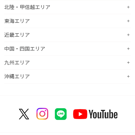
コンフォートホテル北上
コンフォートホテル水戸
北陸・甲信越エリア
コンフォートホテル釧路
コンフォートイン一関インター
コンフォートインひたちなか
コンフォートホテル帯広
コンフォートホテル新潟駅前
東海エリア
コンフォートホテル仙台東口
コンフォートイン鹿島
コンフォートホテル北見
コンフォートイン新潟中央インター
コンフォートホテル仙台西口
コンフォートホテル浜松
近畿エリア
コンフォートイン土浦阿見
コンフォートホテル苫小牧
コンフォートイン新潟亀田
コンフォートホテル秋田
コンフォートホテル岐阜
コンフォートイン宇都宮鹿沼
コンフォートホテル彦根
中国・四国エリア
コンフォートホテル千歳
コンフォートホテル燕三条
コンフォートホテル山形
コンフォートイン大垣
コンフォートイン佐野藤岡インター
コンフォートイン近江八幡
コンフォートホテル富山駅前
コンフォートイン倉敷水島
九州エリア
コンフォートホテル天童
hotel around TAKAYAMA, an Ascend Collection
コンフォートホテル前橋
コンフォートイン八日市
コンフォートイン福井
Hotel
コンフォートホテル広島大手町
コンフォートイン福島西インター
コンフォートホテル小倉
沖縄エリア
コンフォートイン千葉浜野R16
コンフォートイン京都四条烏丸
コンフォートイン甲府昭和インター
コンフォートホテル名古屋新幹線口
コンフォートホテル呉
コンフォートホテル郡山
コンフォートホテル黒崎
コンフォートホテル成田
コンフォートホテルERA京都堀川五条
コンフォートホテル那覇県庁前
コンフォートイン甲府石和
コンフォートホテルERA名古屋名駅南
コンフォートホテル新山口
コンフォートホテル博多
コンフォートスイーツ東京ベイ
コンフォートホテルERA京都東寺
コンフォートイン那覇泊港
コンフォートイン諏訪インター
コンフォートホテル名古屋伏見
コンフォートホテル高松
コンフォートイン福岡天神
コンフォートホテル東京神田
コンフォートホテル新大阪
コンフォートホテルERA石垣島
コンフォートイン塩尻北インター
コンフォートイン名古屋栄駅前
コンフォートイン善通寺インター
コンフォートイン宗像
コンフォートホテルERA東京東神田
HOTEL GEOMETIQ Osaka Umeda,an Ascend
コンフォートイン軽井沢
コンフォートホテル名古屋金山
コンフォートホテル松山
Collection Hotel
コンフォートホテル佐賀
コンフォートホテル東京東日本橋
コンフォートホテル刈谷
コンフォートホテル高知