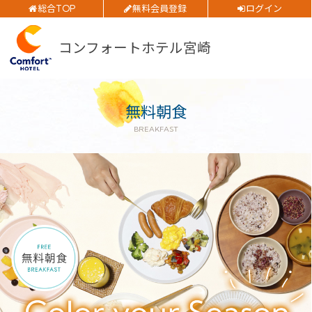
総合TOP
無料会員登録
ログイン
ご予約確認・変更・キャンセルフォーム
部屋数
公式Webサイトからのご予約
コンフォートホテル宮崎
大人人数
1室あたり
無料朝食
空室検索
BREAKFAST
閉じる
会員特典のご案内
会員登録
ログイン
予約確認・変更・キャンセル
特別優待会員様
交通＋宿泊プラン