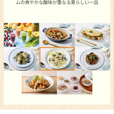
た味わい
※You will be redirected to Choice Hotel International official websi
clicking each hotel name.
Rates and the membership program differ from Japanese website.
Global Site
You can see the FAQ as follows.
FAQs
Close