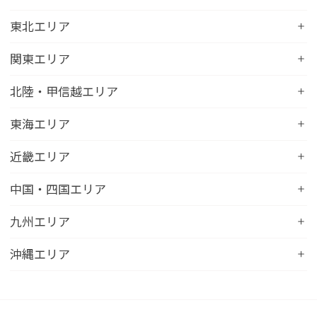
コンフォートホテル札幌すすきの
東北エリア
コンフォートホテルERA札幌北口
コンフォートホテル八戸
関東エリア
コンフォートホテル函館
コンフォートホテル北上
コンフォートホテル水戸
北陸・甲信越エリア
コンフォートホテル釧路
コンフォートイン一関インター
コンフォートインひたちなか
コンフォートホテル帯広
コンフォートホテル新潟駅前
東海エリア
コンフォートホテル仙台東口
コンフォートイン鹿島
コンフォートホテル北見
コンフォートイン新潟中央インター
コンフォートホテル仙台西口
コンフォートホテル浜松
近畿エリア
コンフォートイン土浦阿見
コンフォートホテル苫小牧
コンフォートイン新潟亀田
コンフォートホテル秋田
コンフォートホテル岐阜
コンフォートイン宇都宮鹿沼
コンフォートホテル彦根
中国・四国エリア
コンフォートホテル千歳
コンフォートホテル燕三条
コンフォートホテル山形
コンフォートイン大垣
コンフォートイン佐野藤岡インター
コンフォートイン近江八幡
コンフォートホテル富山駅前
コンフォートイン倉敷水島
九州エリア
コンフォートホテル天童
hotel around TAKAYAMA, an Ascend Collection
コンフォートホテル前橋
コンフォートイン八日市
コンフォートイン福井
Hotel
コンフォートホテル広島大手町
コンフォートイン福島西インター
コンフォートホテル小倉
沖縄エリア
コンフォートイン千葉浜野R16
コンフォートイン京都四条烏丸
コンフォートイン甲府昭和インター
コンフォートホテル名古屋新幹線口
コンフォートホテル呉
コンフォートホテル郡山
コンフォートホテル黒崎
コンフォートホテル成田
コンフォートホテルERA京都堀川五条
コンフォートホテル那覇県庁前
コンフォートイン甲府石和
コンフォートホテルERA名古屋名駅南
コンフォートホテル新山口
コンフォートホテル博多
コンフォートスイーツ東京ベイ
コンフォートホテルERA京都東寺
コンフォートイン那覇泊港
コンフォートイン諏訪インター
コンフォートホテル名古屋伏見
コンフォートホテル高松