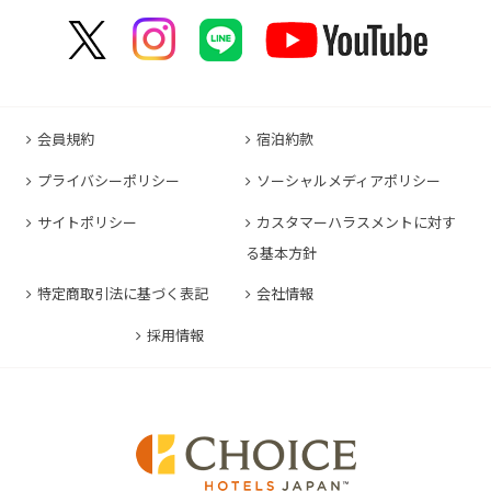
コンフォートイン福岡天神
コンフォートホテル東京神田
コンフォートホテル新大阪
コンフォートホテルERA石垣島
コンフォートイン塩尻北インター
コンフォートイン名古屋栄駅前
コンフォートイン善通寺インター
コンフォートイン宗像
コンフォートホテルERA東京東神田
HOTEL GEOMETIQ Osaka Umeda,an Ascend
コンフォートイン軽井沢
コンフォートホテル名古屋金山
コンフォートホテル松山
Collection Hotel
コンフォートホテル佐賀
コンフォートホテル東京東日本橋
コンフォートホテル刈谷
コンフォートホテル高知
コンフォートホテル大阪心斎橋
コンフォートイン鳥栖
コンフォートイン東京六本木
会員規約
宿泊約款
コンフォートホテル豊川
コンフォートホテル堺
コンフォートイン長崎空港
コンフォートホテル東京清澄白河
プライバシーポリシー
ソーシャルメディアポリシー
コンフォートイン豊川インター
コンフォートホテルERA神戸三宮
コンフォートホテル熊本新市街
コンフォートホテル横浜関内
コンフォートホテル豊橋
サイトポリシー
カスタマーハラスメントに対す
コンフォートホテル姫路
コンフォートイン熊本御幸笛田
る基本方針
コンフォートホテル中部国際空港
コンフォートイン姫路夢前橋
コンフォートホテル宮崎
特定商取引法に基づく表記
会社情報
コンフォートホテル四日市
コンフォートホテル奈良
コンフォートイン鹿児島谷山
コンフォートホテル鈴鹿
採用情報
コンフォートホテル和歌山
コンフォートホテルERA伊勢
コンフォートホテル紀伊田辺