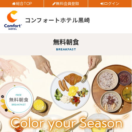
総合TOP
無料会員登録
ログイン
ご予約確認・変更・キャンセルフォーム
部屋数
公式Webサイトからのご予約
コンフォートホテル黒崎
大人人数
1室あたり
無料朝食
空室検索
BREAKFAST
閉じる
会員特典のご案内
会員登録
ログイン
予約確認・変更・キャンセル
特別優待会員様
交通＋宿泊プラン