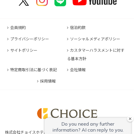
コンフォートイン宗像
コンフォートホテルERA東京東神田
HOTEL GEOMETIQ Osaka Umeda,an Ascend
コンフォートイン軽井沢
コンフォートホテル名古屋金山
コンフォートホテル松山
Collection Hotel
コンフォートホテル佐賀
コンフォートホテル東京東日本橋
コンフォートホテル刈谷
コンフォートホテル高知
コンフォートホテル大阪心斎橋
コンフォートイン鳥栖
コンフォートイン東京六本木
会員規約
宿泊約款
コンフォートホテル豊川
コンフォートホテル堺
コンフォートイン長崎空港
コンフォートホテル東京清澄白河
プライバシーポリシー
ソーシャルメディアポリシー
コンフォートイン豊川インター
コンフォートホテルERA神戸三宮
コンフォートホテル熊本新市街
コンフォートホテル横浜関内
コンフォートホテル豊橋
サイトポリシー
カスタマーハラスメントに対す
コンフォートホテル姫路
コンフォートイン熊本御幸笛田
る基本方針
コンフォートホテル中部国際空港
コンフォートイン姫路夢前橋
コンフォートホテル宮崎
特定商取引法に基づく表記
会社情報
コンフォートホテル四日市
コンフォートホテル奈良
コンフォートイン鹿児島谷山
コンフォートホテル鈴鹿
採用情報
コンフォートホテル和歌山
コンフォートホテルERA伊勢
コンフォートホテル紀伊田辺
株式会社チョイスホテルズジャパンは、チョイスホテルズインターナシ