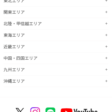
コンフォートホテル札幌すすきの
東北エリア
コンフォートホテルERA札幌北口
コンフォートホテル八戸
関東エリア
コンフォートホテル函館
コンフォートホテル北上
コンフォートホテル水戸
北陸・甲信越エリア
コンフォートホテル釧路
コンフォートイン一関インター
コンフォートインひたちなか
コンフォートホテル帯広
コンフォートホテル新潟駅前
東海エリア
コンフォートホテル仙台東口
コンフォートイン鹿島
コンフォートホテル北見
コンフォートイン新潟中央インター
コンフォートホテル仙台西口
コンフォートホテル浜松
近畿エリア
コンフォートイン土浦阿見
コンフォートホテル苫小牧
コンフォートイン新潟亀田
コンフォートホテル秋田
コンフォートホテル岐阜
コンフォートイン宇都宮鹿沼
コンフォートホテル彦根
中国・四国エリア
コンフォートホテル千歳
コンフォートホテル燕三条
コンフォートホテル山形
コンフォートイン大垣
コンフォートイン佐野藤岡インター
コンフォートイン近江八幡
コンフォートホテル富山駅前
コンフォートイン倉敷水島
九州エリア
コンフォートホテル天童
hotel around TAKAYAMA, an Ascend Collection
コンフォートホテル前橋
コンフォートイン八日市
コンフォートイン福井
Hotel
コンフォートホテル広島大手町
コンフォートイン福島西インター
コンフォートホテル小倉
沖縄エリア
コンフォートイン千葉浜野R16
コンフォートイン京都四条烏丸
コンフォートイン甲府昭和インター
コンフォートホテル名古屋新幹線口
コンフォートホテル呉
コンフォートホテル郡山
コンフォートホテル黒崎
コンフォートホテル成田
コンフォートホテルERA京都堀川五条
コンフォートホテル那覇県庁前
コンフォートイン甲府石和
コンフォートホテルERA名古屋名駅南
コンフォートホテル新山口
コンフォートホテル博多
コンフォートスイーツ東京ベイ
コンフォートホテルERA京都東寺
コンフォートイン那覇泊港
コンフォートイン諏訪インター
コンフォートホテル名古屋伏見
コンフォートホテル高松
コンフォートイン福岡天神
コンフォートホテル東京神田
コンフォートホテル新大阪
コンフォートホテルERA石垣島
コンフォートイン塩尻北インター
コンフォートイン名古屋栄駅前
コンフォートイン善通寺インター