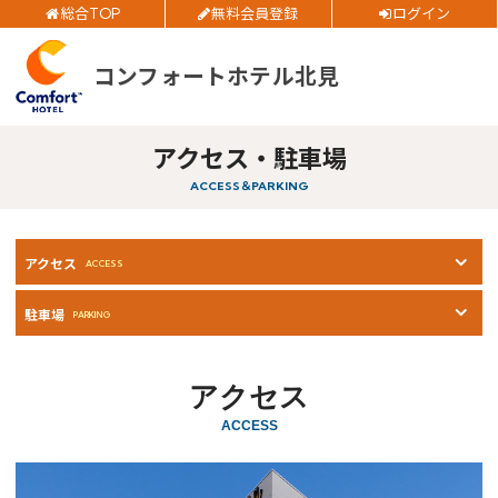
公式サイトベストレート
総合TOP
無料会員登録
ログイン
お得
全プラン
価格！
ご予約確認・変更・キャンセルフォーム
コンフォートホテル北見
公式Webサイトからのご予約
チェックイン日
アクセス・駐車場
ACCESS＆PARKING
チェックアウト日
部屋数
アクセス
閉じる
ACCESS
大人人数
駐車場
PARKING
1室あたり
アクセス
空室検索
ACCESS
会員特典のご案内