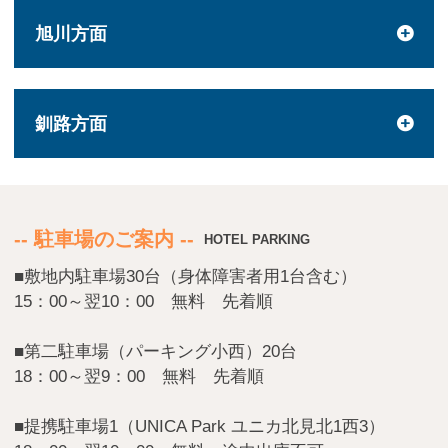
旭川方面
釧路方面
※You will be redirected to Choice Hotel International official websi
clicking each hotel name.
Rates and the membership program differ from Japanese website.
-- 駐車場のご案内 --
HOTEL PARKING
Global Site
■敷地内駐車場30台（身体障害者用1台含む）
15：00～翌10：00 無料 先着順
You can see the FAQ as follows.
■第二駐車場（パーキング小西）20台
FAQs
18：00～翌9：00 無料 先着順
■提携駐車場1（UNICA Park ユニカ北見北1西3）
Close