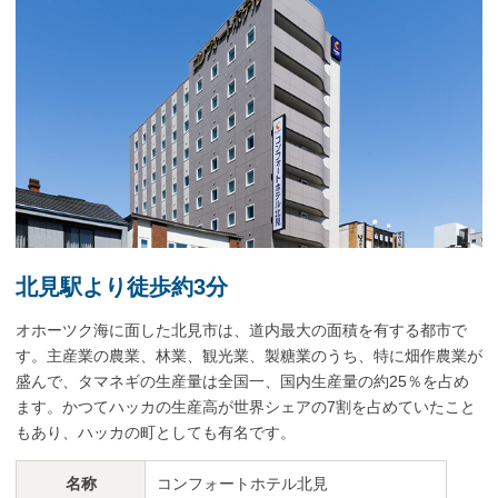
会員登録
ログイン
予約確認・変更・キャンセル
特別優待会員様
交通＋宿泊プラン
北見駅より徒歩約3分
オホーツク海に面した北見市は、道内最大の面積を有する都市で
す。主産業の農業、林業、観光業、製糖業のうち、特に畑作農業が
盛んで、タマネギの生産量は全国一、国内生産量の約25％を占め
ます。かつてハッカの生産高が世界シェアの7割を占めていたこと
もあり、ハッカの町としても有名です。
名称
コンフォートホテル北見