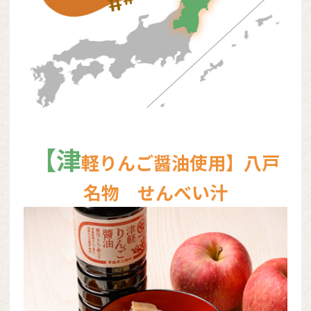
【津
軽りんご醤油使用】八戸
名物 せんべい汁