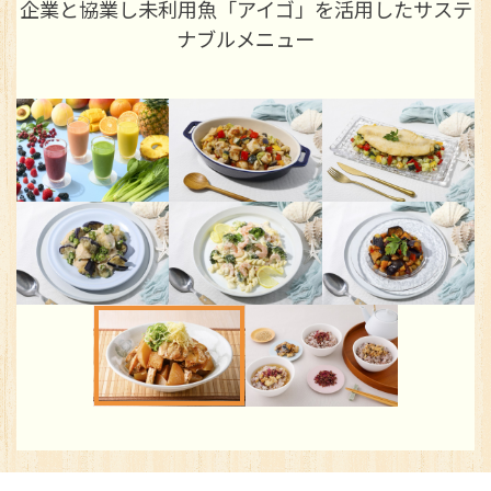
テ
かけて楽しむ、カラダにやさしい一杯
※You will be redirected to Choice Hotel International official websi
clicking each hotel name.
Rates and the membership program differ from Japanese website.
Global Site
You can see the FAQ as follows.
FAQs
Close