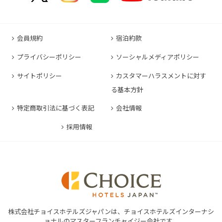
コンフォートホテルERA東京東神田
HOTEL GEOMETIQ Osaka Umeda,an Ascend
コンフォートイン軽井沢
コンフォートホテル名古屋金山
コンフォートホテル松山
Collection Hotel
コンフォートホテル佐賀
コンフォートホテル東京東日本橋
コンフォートホテル刈谷
コンフォートホテル高知
コンフォートホテル大阪心斎橋
コンフォートイン鳥栖
コンフォートイン東京六本木
会員規約
宿泊約款
コンフォートホテル豊川
コンフォートホテル堺
コンフォートイン長崎空港
コンフォートホテル東京清澄白河
プライバシーポリシー
ソーシャルメディアポリシー
コンフォートイン豊川インター
コンフォートホテルERA神戸三宮
コンフォートホテル熊本新市街
コンフォートホテル横浜関内
コンフォートホテル豊橋
サイトポリシー
カスタマーハラスメントに対す
コンフォートホテル姫路
コンフォートイン熊本御幸笛田
る基本方針
コンフォートホテル中部国際空港
コンフォートイン姫路夢前橋
コンフォートホテル宮崎
特定商取引法に基づく表記
会社情報
コンフォートホテル四日市
コンフォートホテル奈良
コンフォートイン鹿児島谷山
コンフォートホテル鈴鹿
採用情報
コンフォートホテル和歌山
コンフォートホテルERA伊勢
コンフォートホテル紀伊田辺
株式会社チョイスホテルズジャパンは、チョイスホテルズインターナシ
ョナルのマスターフランチャイジー会社です。