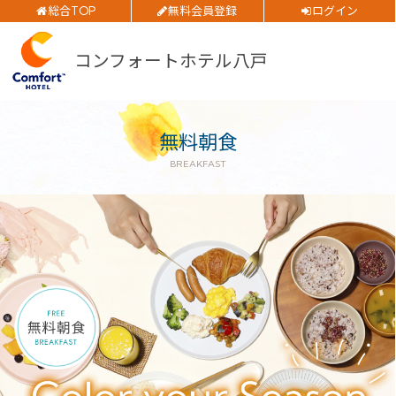
総合TOP
無料会員登録
ログイン
ご予約確認・変更・キャンセルフォーム
部屋数
公式Webサイトからのご予約
コンフォートホテル八戸
大人人数
1室あたり
無料朝食
空室検索
BREAKFAST
閉じる
会員特典のご案内
会員登録
ログイン
予約確認・変更・キャンセル
特別優待会員様
交通＋宿泊プラン