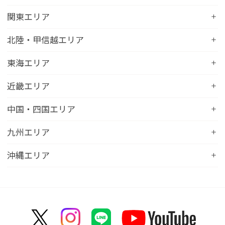
コンフォートホテルERA札幌北口
コンフォートホテル八戸
関東エリア
コンフォートホテル函館
コンフォートホテル北上
コンフォートホテル水戸
北陸・甲信越エリア
コンフォートホテル釧路
コンフォートイン一関インター
コンフォートインひたちなか
コンフォートホテル帯広
コンフォートホテル新潟駅前
東海エリア
コンフォートホテル仙台東口
コンフォートイン鹿島
コンフォートホテル北見
コンフォートイン新潟中央インター
コンフォートホテル仙台西口
コンフォートホテル浜松
近畿エリア
コンフォートイン土浦阿見
コンフォートホテル苫小牧
コンフォートイン新潟亀田
コンフォートホテル秋田
コンフォートホテル岐阜
コンフォートイン宇都宮鹿沼
コンフォートホテル彦根
中国・四国エリア
コンフォートホテル千歳
コンフォートホテル燕三条
コンフォートホテル山形
コンフォートイン大垣
コンフォートイン佐野藤岡インター
コンフォートイン近江八幡
コンフォートホテル富山駅前
コンフォートイン倉敷水島
九州エリア
コンフォートホテル天童
hotel around TAKAYAMA, an Ascend Collection
コンフォートホテル前橋
コンフォートイン八日市
コンフォートイン福井
Hotel
コンフォートホテル広島大手町
コンフォートイン福島西インター
コンフォートホテル小倉
沖縄エリア
コンフォートイン千葉浜野R16
コンフォートイン京都四条烏丸
コンフォートイン甲府昭和インター
コンフォートホテル名古屋新幹線口
コンフォートホテル呉
コンフォートホテル郡山
コンフォートホテル黒崎
コンフォートホテル成田
コンフォートホテルERA京都堀川五条
コンフォートホテル那覇県庁前
コンフォートイン甲府石和
コンフォートホテルERA名古屋名駅南
コンフォートホテル新山口
コンフォートホテル博多
コンフォートスイーツ東京ベイ
コンフォートホテルERA京都東寺
コンフォートイン那覇泊港
コンフォートイン諏訪インター
コンフォートホテル名古屋伏見
コンフォートホテル高松
コンフォートイン福岡天神
コンフォートホテル東京神田
コンフォートホテル新大阪
コンフォートホテルERA石垣島
コンフォートイン塩尻北インター
コンフォートイン名古屋栄駅前
コンフォートイン善通寺インター
コンフォートイン宗像