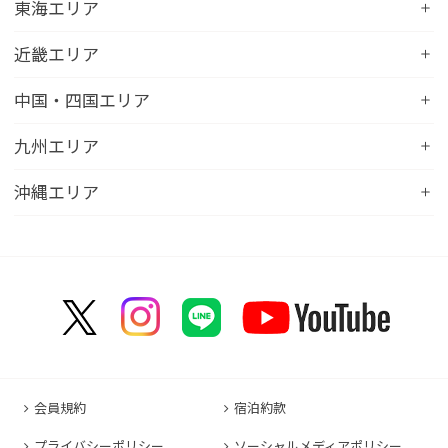
コンフォートホテル帯広
コンフォートホテル新潟駅前
東海エリア
コンフォートホテル仙台東口
コンフォートイン鹿島
コンフォートホテル北見
コンフォートイン新潟中央インター
コンフォートホテル仙台西口
コンフォートホテル浜松
近畿エリア
コンフォートイン土浦阿見
コンフォートホテル苫小牧
コンフォートイン新潟亀田
コンフォートホテル秋田
コンフォートホテル岐阜
コンフォートイン宇都宮鹿沼
コンフォートホテル彦根
中国・四国エリア
コンフォートホテル千歳
コンフォートホテル燕三条
コンフォートホテル山形
コンフォートイン大垣
コンフォートイン佐野藤岡インター
コンフォートイン近江八幡
コンフォートホテル富山駅前
コンフォートイン倉敷水島
九州エリア
コンフォートホテル天童
hotel around TAKAYAMA, an Ascend Collection
コンフォートホテル前橋
コンフォートイン八日市
コンフォートイン福井
Hotel
コンフォートホテル広島大手町
コンフォートイン福島西インター
コンフォートホテル小倉
沖縄エリア
コンフォートイン千葉浜野R16
コンフォートイン京都四条烏丸
コンフォートイン甲府昭和インター
コンフォートホテル名古屋新幹線口
コンフォートホテル呉
コンフォートホテル郡山
コンフォートホテル黒崎
コンフォートホテル成田
コンフォートホテルERA京都堀川五条
コンフォートホテル那覇県庁前
コンフォートイン甲府石和
コンフォートホテルERA名古屋名駅南
コンフォートホテル新山口
コンフォートホテル博多
コンフォートスイーツ東京ベイ
コンフォートホテルERA京都東寺
コンフォートイン那覇泊港
コンフォートイン諏訪インター
コンフォートホテル名古屋伏見
コンフォートホテル高松
コンフォートイン福岡天神
コンフォートホテル東京神田
コンフォートホテル新大阪
コンフォートホテルERA石垣島
コンフォートイン塩尻北インター
コンフォートイン名古屋栄駅前
コンフォートイン善通寺インター
コンフォートイン宗像
コンフォートホテルERA東京東神田
HOTEL GEOMETIQ Osaka Umeda,an Ascend
コンフォートイン軽井沢
コンフォートホテル名古屋金山
コンフォートホテル松山
Collection Hotel
コンフォートホテル佐賀
コンフォートホテル東京東日本橋
コンフォートホテル刈谷
コンフォートホテル高知
コンフォートホテル大阪心斎橋
コンフォートイン鳥栖
コンフォートイン東京六本木
会員規約
宿泊約款
コンフォートホテル豊川
コンフォートホテル堺
コンフォートイン長崎空港
コンフォートホテル東京清澄白河
プライバシーポリシー
ソーシャルメディアポリシー