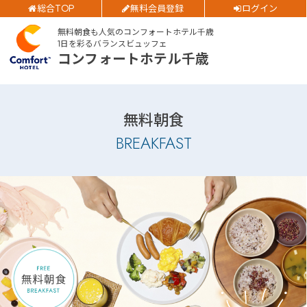
部屋数
ご予約確認・変更・キャンセルフォーム
総合TOP
無料会員登録
ログイン
大人人数
無料朝食も人気のコンフォートホテル千歳
公式Webサイトからのご予約
1日を彩るバランスビュッフェ
1室あたり
コンフォートホテル千歳
空室検索
無料朝食
BREAKFAST
閉じる
会員特典のご案内
会員登録
ログイン
予約確認・変更・キャンセル
特別優待会員様
交通＋宿泊プラン