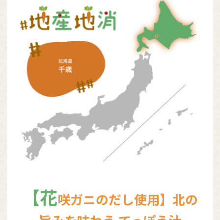
【花
咲ガニのだし使用】北の