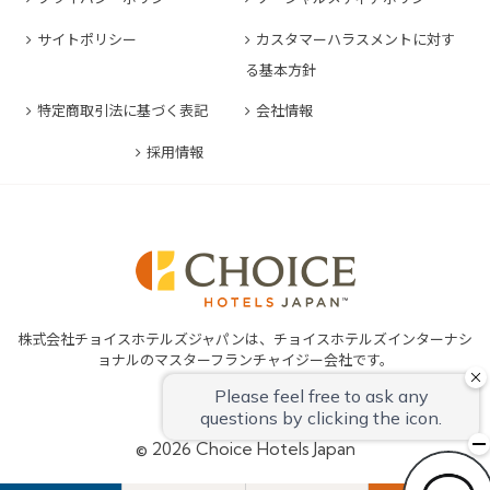
コンフォートイン豊川インター
コンフォートホテルERA神戸三宮
コンフォートホテル熊本新市街
コンフォートホテル横浜関内
コンフォートホテル豊橋
サイトポリシー
カスタマーハラスメントに対す
コンフォートホテル姫路
コンフォートイン熊本御幸笛田
る基本方針
コンフォートホテル中部国際空港
コンフォートイン姫路夢前橋
コンフォートホテル宮崎
特定商取引法に基づく表記
会社情報
コンフォートホテル四日市
コンフォートホテル奈良
コンフォートイン鹿児島谷山
コンフォートホテル鈴鹿
採用情報
コンフォートホテル和歌山
コンフォートホテルERA伊勢
コンフォートホテル紀伊田辺
株式会社チョイスホテルズジャパンは、チョイスホテルズインターナシ
ョナルのマスターフランチャイジー会社です。
© 2026 Choice Hotels Japan