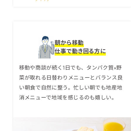
You can see the FAQ as follows.
FAQs
朝から移動
Close
仕事で動き回る方に
移動や商談が続く1日でも、タンパク質×野
菜が取れる日替わりメニューとバランス良
い朝食で自然に整う。忙しい朝でも地産地
消メニューで地域を感じるのも嬉しい。