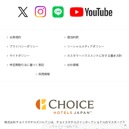
コンフォートイン名古屋栄駅前
コンフォートイン福岡天神
コンフォートホテル東京神田
コンフォートホテル新大阪
コンフォートホテルERA石垣島
コンフォートイン塩尻北インター
コンフォートイン善通寺インター
コンフォートホテル名古屋金山
コンフォートイン宗像
コンフォートホテルERA東京東神田
HOTEL GEOMETIQ Osaka Umeda,an Ascend Collection Hotel
コンフォートイン軽井沢
コンフォートホテル松山
コンフォートホテル刈谷
コンフォートホテル佐賀
コンフォートホテル東京東日本橋
コンフォートホテル大阪心斎橋
コンフォートホテル高知
コンフォートホテル豊川
コンフォートイン鳥栖
コンフォートイン東京六本木
コンフォートホテル堺
コンフォートイン豊川インター
コンフォートイン長崎空港
コンフォートホテル東京清澄白河
コンフォートホテルERA神戸三宮
会員規約
宿泊約款
コンフォートホテル豊橋
コンフォートホテル熊本新市街
コンフォートホテル横浜関内
コンフォートホテル姫路
プライバシーポリシー
ソーシャルメディアポリシー
コンフォートホテル中部国際空港
コンフォートイン熊本御幸笛田
コンフォートイン姫路夢前橋
サイトポリシー
カスタマーハラスメントに対する基本方針
コンフォートホテル四日市
コンフォートホテル宮崎
コンフォートホテル奈良
特定商取引法に基づく表記
会社情報
コンフォートホテル鈴鹿
コンフォートイン鹿児島谷山
コンフォートホテル和歌山
採用情報
コンフォートホテルERA伊勢
コンフォートホテル紀伊田辺
株式会社チョイスホテルズジャパンは、チョイスホテルズインターナショナルのマスターフラ
ンチャイジー会社です。