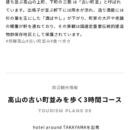
建ち並ぶ高山の上町、下町の三筋 は「古い町並」と呼ばれ
ています。出格子が並ぶ軒下には用水が流れ、造り酒屋には
特別優待会員様
交通＋宿泊プラン
杉の葉を玉にした「酒ばやし」が下がり、町家の大戸や老舗
の暖簾が軒を連ねており、その景観は国選定重要伝統的建造
物群保存地区として保護されています。
#飛騨高山
#古い町並み
#食べ歩き
周辺観光情報
高山の古い町並みを歩く3時間コース
TOURISM PLANS 05
hotel around TAKAYAMAを出発