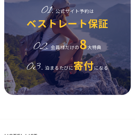
01.
公式サイト予約は
ベストレート保証
8
02.
会員様だけの
大特典
寄付
03.
泊まるたびに
になる