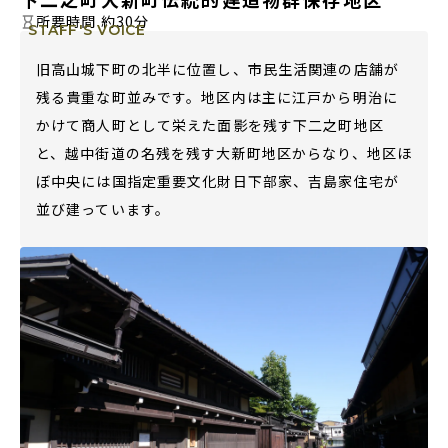
所要時間 約30分
STAFF'S VOICE
旧高山城下町の北半に位置し、市民生活関連の店舗が
残る貴重な町並みです。地区内は主に江戸から明治に
かけて商人町として栄えた面影を残す下二之町地区
と、越中街道の名残を残す大新町地区からなり、地区ほ
※You will be redirected to Choice Hotel International official website
ぼ中央には国指定重要文化財日下部家、吉島家住宅が
by clicking each hotel name.
並び建っています。
Rates and the membership program differ from Japanese website.
Global Site
You can see the FAQ as follows.
FAQs
Close