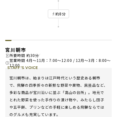
約8分
宮川朝市
所要時間 約30分
営業時間 4月～11月：7:00～12:00 / 12月～3月：8:00～
12:00
STAFF'S VOICE
宮川朝市は、始まりは江戸時代という歴史ある朝市
で、飛騨の四季折々の新鮮な野菜や果物、民芸品など、
多彩な商品が宮川沿いに並ぶ「高山の台所」。地元で
とれた野菜を使った手作りの漬け物や、みたらし団子
や五平餅、プリンなどの手軽に楽しめる飛騨ならでは
のグルメも充実しています。