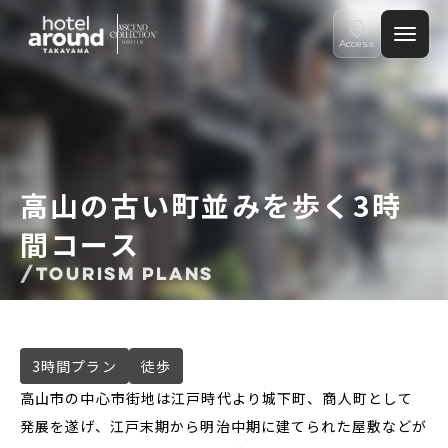
チェックイン日
ご予約確認・変更・キャンセルフォーム
Access
飛騨高山の周辺観光│hotel around TAKAYAMA, an Ascend 
チェックアウト日
公式Webサイトからのご予約
部屋数
大人人数
高山の古い町並みを歩く3時
1室あたり
閉じる
間コース
空室検索
TOURISM PLANS
会員特典のご案内
3時間プラン
徒歩
高山市の中心市街地は江戸時代より城下町、商人町として
会員登録
ログイン
発展を遂げ、江戸末期から明治中期に建てられた屋敷などが
予約確認・変更・キャンセル