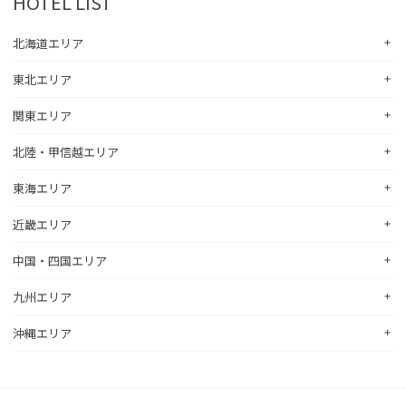
HOTEL LIST
北海道エリア
東北エリア
コンフォートホテル札幌すすきの
コンフォートホテルERA札幌北口
関東エリア
コンフォートホテル八戸
コンフォートホテル函館
コンフォートホテル北上
北陸・甲信越エリア
コンフォートホテル水戸
コンフォートホテル釧路
コンフォートイン一関インター
コンフォートインひたちなか
コンフォートホテル帯広
東海エリア
コンフォートホテル新潟駅前
コンフォートホテル仙台東口
コンフォートイン鹿島
コンフォートホテル北見
コンフォートイン新潟中央インター
コンフォートホテル仙台西口
近畿エリア
コンフォートホテル浜松
コンフォートイン土浦阿見
コンフォートホテル苫小牧
コンフォートイン新潟亀田
コンフォートホテル秋田
コンフォートホテル岐阜
コンフォートイン宇都宮鹿沼
中国・四国エリア
コンフォートホテル彦根
コンフォートホテル千歳
コンフォートホテル燕三条
コンフォートホテル山形
コンフォートイン大垣
コンフォートイン佐野藤岡インター
コンフォートイン近江八幡
コンフォートホテル富山駅前
九州エリア
コンフォートイン倉敷水島
コンフォートホテル天童
hotel around TAKAYAMA, an Ascend Collection Hotel
コンフォートホテル前橋
コンフォートイン八日市
コンフォートイン福井
コンフォートホテル広島大手町
コンフォートイン福島西インター
コンフォートホテル名古屋新幹線口
沖縄エリア
コンフォートホテル小倉
コンフォートイン千葉浜野R16
コンフォートイン京都四条烏丸
コンフォートイン甲府昭和インター
コンフォートホテル呉
コンフォートホテル郡山
コンフォートホテルERA名古屋名駅南
コンフォートホテル黒崎
コンフォートホテル成田
コンフォートホテルERA京都堀川五条
コンフォートホテル那覇県庁前
コンフォートイン甲府石和
コンフォートホテル新山口
コンフォートホテル名古屋伏見
コンフォートホテル博多
コンフォートスイーツ東京ベイ
コンフォートホテルERA京都東寺
コンフォートイン那覇泊港
コンフォートイン諏訪インター
コンフォートホテル高松