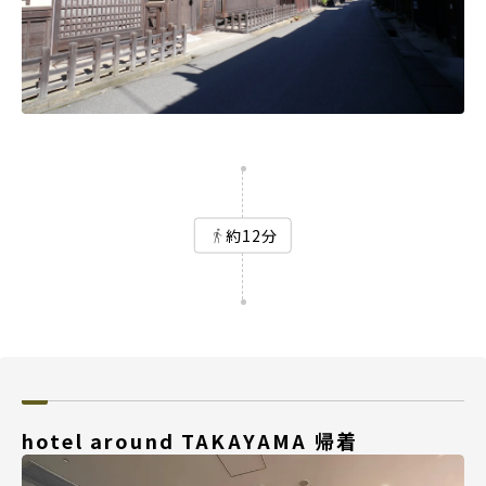
約12分
hotel around TAKAYAMA 帰着