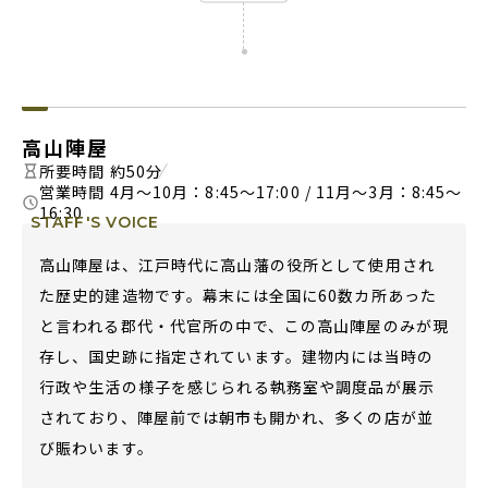
高山陣屋
所要時間 約50分
営業時間 4月～10月：8:45〜17:00 / 11月～3月：8:45〜
16:30
STAFF'S VOICE
高山陣屋は、江戸時代に高山藩の役所として使用され
た歴史的建造物です。幕末には全国に60数カ所あった
と言われる郡代・代官所の中で、この高山陣屋のみが現
存し、国史跡に指定されています。建物内には当時の
行政や生活の様子を感じられる執務室や調度品が展示
されており、陣屋前では朝市も開かれ、多くの店が並
び賑わいます。