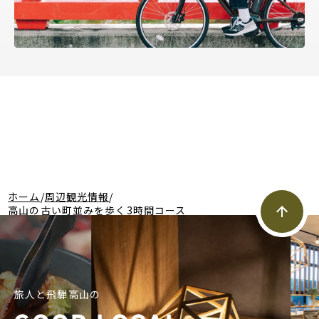
ホーム
/
周辺観光情報
/
高山の古い町並みを歩く3時間コース
旅人と飛騨高山の