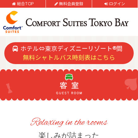
総合TOP
無料会員登録
ログイン
チェックアウト日
ご予約確認・変更・キャンセルフォーム
公式Webサイトからのご予約
部屋数
大人人数
1室あたり
ホテル⇔東京ディズニーリゾート®間
無料シャトルバス時刻表はこちら
空室検索
閉じる
会員特典のご案内
会員登録
ログイン
Relaxing in the rooms
予約確認・変更・キャンセル
特別優待会員様
交通＋宿泊プラン
楽しみが詰まった