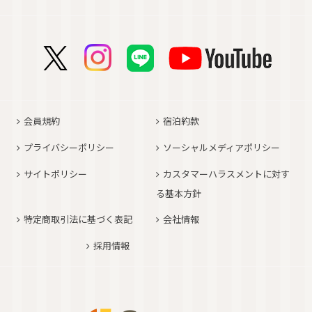
コンフォートホテルERA京都堀川五条
コンフォートホテル那覇県庁前
コンフォートイン甲府石和
コンフォートホテルERA名古屋名駅南
コンフォートホテル新山口
コンフォートホテル博多
コンフォートスイーツ東京ベイ
コンフォートホテルERA京都東寺
コンフォートイン那覇泊港
コンフォートイン諏訪インター
コンフォートホテル名古屋伏見
コンフォートホテル高松
コンフォートイン福岡天神
コンフォートホテル東京神田
コンフォートホテル新大阪
コンフォートホテルERA石垣島
コンフォートイン塩尻北インター
コンフォートイン名古屋栄駅前
コンフォートイン善通寺インター
コンフォートイン宗像
コンフォートホテルERA東京東神田
HOTEL GEOMETIQ Osaka Umeda,an Ascend
コンフォートイン軽井沢
コンフォートホテル名古屋金山
コンフォートホテル松山
Collection Hotel
コンフォートホテル佐賀
コンフォートホテル東京東日本橋
コンフォートホテル刈谷
コンフォートホテル高知
コンフォートホテル大阪心斎橋
コンフォートイン鳥栖
コンフォートイン東京六本木
会員規約
宿泊約款
コンフォートホテル豊川
コンフォートホテル堺
コンフォートイン長崎空港
コンフォートホテル東京清澄白河
プライバシーポリシー
ソーシャルメディアポリシー
コンフォートイン豊川インター
コンフォートホテルERA神戸三宮
コンフォートホテル熊本新市街
コンフォートホテル横浜関内
コンフォートホテル豊橋
サイトポリシー
カスタマーハラスメントに対す
コンフォートホテル姫路
コンフォートイン熊本御幸笛田
る基本方針
コンフォートホテル中部国際空港
コンフォートイン姫路夢前橋
コンフォートホテル宮崎
特定商取引法に基づく表記
会社情報
コンフォートホテル四日市
コンフォートホテル奈良
コンフォートイン鹿児島谷山
コンフォートホテル鈴鹿
採用情報
コンフォートホテル和歌山
コンフォートホテルERA伊勢
コンフォートホテル紀伊田辺