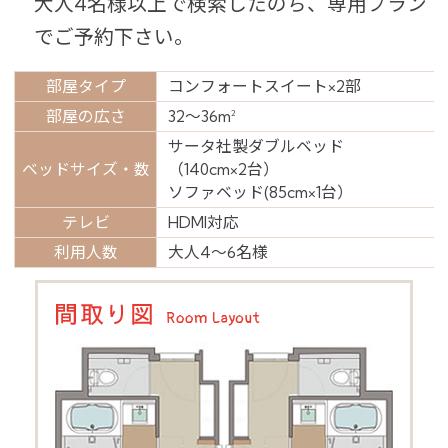
大人4名様以上で検索したのち、専用プラン
でご予約下さい。
部屋タイプ
コンフォートスイート×2部
部屋の広さ
32～36m
2
サータ社製ダブルベッド
ベッドサイズ・数
（140cm×2台）
ソファベッド(85cm×1台）
テレビ
HDMI対応
利用人数
大人4～6名様