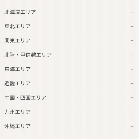
北海道エリア
コンフォートホテル札幌すすきの
東北エリア
コンフォートホテルERA札幌北口
コンフォートホテル八戸
関東エリア
コンフォートホテル函館
コンフォートホテル北上
コンフォートホテル水戸
北陸・甲信越エリア
コンフォートホテル釧路
コンフォートイン一関インター
コンフォートインひたちなか
コンフォートホテル帯広
コンフォートホテル新潟駅前
東海エリア
コンフォートホテル仙台東口
コンフォートイン鹿島
コンフォートホテル北見
コンフォートイン新潟中央インター
コンフォートホテル仙台西口
コンフォートホテル浜松
近畿エリア
コンフォートイン土浦阿見
コンフォートホテル苫小牧
コンフォートイン新潟亀田
コンフォートホテル秋田
コンフォートホテル岐阜
コンフォートイン宇都宮鹿沼
コンフォートホテル彦根
中国・四国エリア
コンフォートホテル千歳
コンフォートホテル燕三条
コンフォートホテル山形
コンフォートイン大垣
コンフォートイン佐野藤岡インター
コンフォートイン近江八幡
コンフォートホテル富山駅前
コンフォートイン倉敷水島
九州エリア
コンフォートホテル天童
hotel around TAKAYAMA, an Ascend Collection
コンフォートホテル前橋
コンフォートイン八日市
コンフォートイン福井
Hotel
コンフォートホテル広島大手町
コンフォートイン福島西インター
コンフォートホテル小倉
沖縄エリア
コンフォートイン千葉浜野R16
コンフォートイン京都四条烏丸
コンフォートイン甲府昭和インター
コンフォートホテル名古屋新幹線口
コンフォートホテル呉
コンフォートホテル郡山
コンフォートホテル黒崎
コンフォートホテル成田