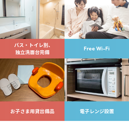
バス・トイレ別､
Free Wi-Fi
独立洗面台完備
お子さま用貸出備品
電子レンジ設置