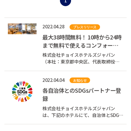
1
2022.04.28
プレスリリース
最大38時間無料！ 10時から24時
まで無料で使えるコンフォート
ホテルのオープンスペース
株式会社チョイスホテルズジャパン
「Comfort Librar...
（本社：東京都中央区、代表取締役社
長：村木 雄哉、以下チョイスホテルズ
ジャパン）は、2022年6月、「コンフォ
2022.04.04
お知らせ
ートホテル」8店舗で、宿泊者無料のオ
ープンスペース「Comfort Library
各自治体とのSDGsパートナー登
Cafe」を導入します。 Comfort Library
録
Cafeは...
株式会社チョイスホテルズジャパン
は、下記のホテルにて、自治体とSDGs
パートナー登録をしています。 自治体
と企業等が連携し、持続可能な社会の